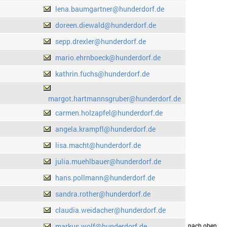
lena.baumgartner@hunderdorf.de
doreen.diewald@hunderdorf.de
sepp.drexler@hunderdorf.de
mario.ehrnboeck@hunderdorf.de
kathrin.fuchs@hunderdorf.de
margot.hartmannsgruber@hunderdorf.de
carmen.holzapfel@hunderdorf.de
angela.krampfl@hunderdorf.de
lisa.macht@hunderdorf.de
julia.muehlbauer@hunderdorf.de
hans.pollmann@hunderdorf.de
sandra.rother@hunderdorf.de
claudia.weidacher@hunderdorf.de
markus.wolf@hunderdorf.de
drucken
nach oben