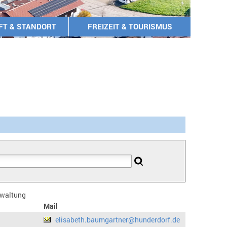
FT & STANDORT
FREIZEIT & TOURISMUS
erwaltung
Mail
elisabeth.baumgartner@hunderdorf.de