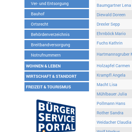
Ver- und Entsorgung
Baumgartner Lena
Bauhof
Diewald Doreen
Ortsrecht
Drexler Sepp
Ehrnböck Mario
Behördenverzeichnis
Fuchs Kathrin
Breitbandversorgung
Hartmannsgruber 
Notrufnummern
Holzapfel Carmen
WOHNEN & LEBEN
Krampfl Angela
WIRTSCHAFT & STANDORT
Macht Lisa
FREIZEIT & TOURISMUS
Mühlbauer Julia
Pollmann Hans
Rother Sandra
Weidacher Claudia
Wolf Markus