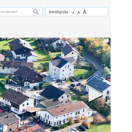
A
suchen
Schriftgröße
A
A