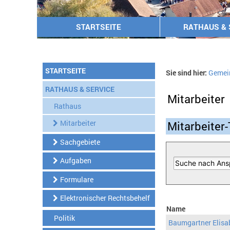
STARTSEITE
RATHAUS & 
STARTSEITE
Sie sind hier:
Gemei
RATHAUS & SERVICE
Mitarbeiter
Rathaus
Mitarbeiter
Mitarbeiter-
Sachgebiete
Aufgaben
Formulare
Elektronischer Rechtsbehelf
Name
Politik
Baumgartner Elisa