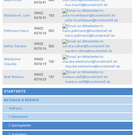
Macht Lisa
004
8570-41
lisa.macht@hunderdorf.de
09422
Mühlbauer Julia
103
8570-31
julia.muehlbauer@hunderdorf.de
09422
Pollmann Hans
003
8570-10
hans.pollmann@hunderdorf.de
09422
Rother Sandra
002
8570-16
sandra.rother@hunderdorf.de
Weidacher
09422
102
Claudia
8570-19
claudia.weidacher@hunderdorf.de
09422
Wolf Markus
107
8570-23
markus.wolf@hunderdorf.de
STARTSEITE
RATHAUS & SERVICE
Rathaus
Mitarbeiter
Sachgebiete
Aufgaben