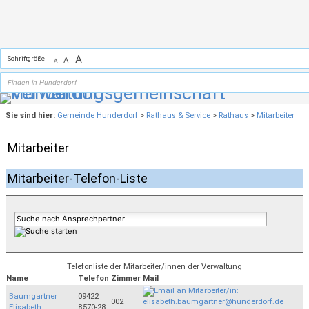
Zum Inhalt
,
zur Navigation
oder
zur Startseite
springen.
A
Schriftgröße
A
A
Sie sind hier:
Gemeinde Hunderdorf
>
Rathaus & Service
>
Rathaus
>
Mitarbeiter
Mitarbeiter
Mitarbeiter-Telefon-Liste
Telefonliste der Mitarbeiter/innen der Verwaltung
Name
Telefon
Zimmer
Mail
Baumgartner
09422
002
Elisabeth
8570-28