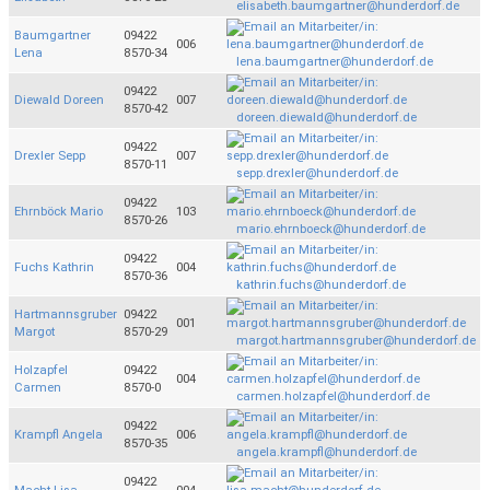
elisabeth.baumgartner@hunderdorf.de
Baumgartner
09422
006
Lena
8570-34
lena.baumgartner@hunderdorf.de
09422
Diewald Doreen
007
8570-42
doreen.diewald@hunderdorf.de
09422
Drexler Sepp
007
8570-11
sepp.drexler@hunderdorf.de
09422
Ehrnböck Mario
103
8570-26
mario.ehrnboeck@hunderdorf.de
09422
Fuchs Kathrin
004
8570-36
kathrin.fuchs@hunderdorf.de
Hartmannsgruber
09422
001
Margot
8570-29
margot.hartmannsgruber@hunderdorf.de
Holzapfel
09422
004
Carmen
8570-0
carmen.holzapfel@hunderdorf.de
09422
Krampfl Angela
006
8570-35
angela.krampfl@hunderdorf.de
09422