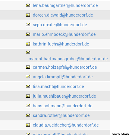
lena.baumgartner@hunderdorf.de
doreen.diewald@hunderdorf.de
sepp.drexler@hunderdorf.de
mario.ehrnboeck@hunderdorf.de
kathrin.fuchs@hunderdorf.de
margot.hartmannsgruber@hunderdorf.de
carmen.holzapfel@hunderdorf.de
angela.krampfl@hunderdorf.de
lisa.macht@hunderdorf.de
julia.muehlbauer@hunderdorf.de
hans.pollmann@hunderdorf.de
sandra.rother@hunderdorf.de
claudia.weidacher@hunderdorf.de
markus.wolf@hunderdorf.de
drucken
nach oben