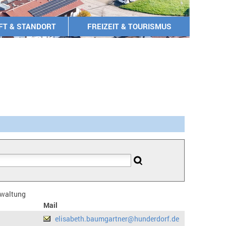
FT & STANDORT
FREIZEIT & TOURISMUS
erwaltung
Mail
elisabeth.baumgartner@hunderdorf.de