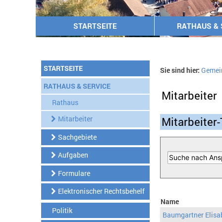
STARTSEITE
RATHAUS & 
STARTSEITE
Sie sind hier:
Gemei
RATHAUS & SERVICE
Mitarbeiter
Rathaus
Mitarbeiter
Mitarbeiter-
Sachgebiete
Aufgaben
Formulare
Elektronischer Rechtsbehelf
Name
Politik
Baumgartner Elisa