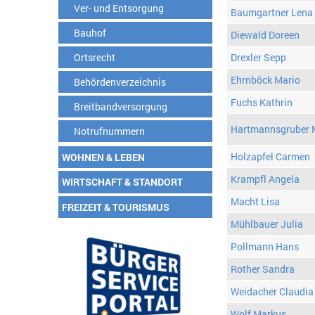
Ver- und Entsorgung
Baumgartner Lena
Bauhof
Diewald Doreen
Ortsrecht
Drexler Sepp
Ehrnböck Mario
Behördenverzeichnis
Fuchs Kathrin
Breitbandversorgung
Hartmannsgruber 
Notrufnummern
Holzapfel Carmen
WOHNEN & LEBEN
Krampfl Angela
WIRTSCHAFT & STANDORT
Macht Lisa
FREIZEIT & TOURISMUS
Mühlbauer Julia
Pollmann Hans
Rother Sandra
Weidacher Claudia
Wolf Markus