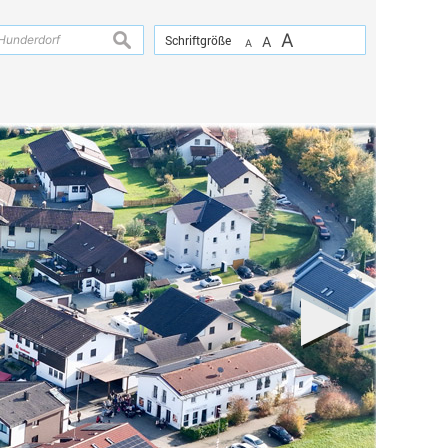
A
suchen
Schriftgröße
A
A