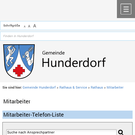
Zum Inhalt
,
zur Navigation
oder
zur Startseite
springen.
chließen
M
A
Schriftgröße
A
A
Sie sind hier:
Gemeinde Hunderdorf
>
Rathaus & Service
>
Rathaus
>
Mitarbeiter
Mitarbeiter
Mitarbeiter-Telefon-Liste