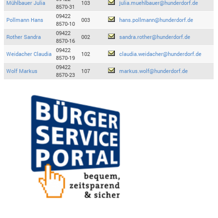
Mühlbauer Julia
103
julia.muehlbauer@hunderdorf.de
8570-31
09422
Pollmann Hans
003
hans.pollmann@hunderdorf.de
8570-10
09422
Rother Sandra
002
sandra.rother@hunderdorf.de
8570-16
09422
Weidacher Claudia
102
claudia.weidacher@hunderdorf.de
8570-19
09422
Wolf Markus
107
markus.wolf@hunderdorf.de
8570-23