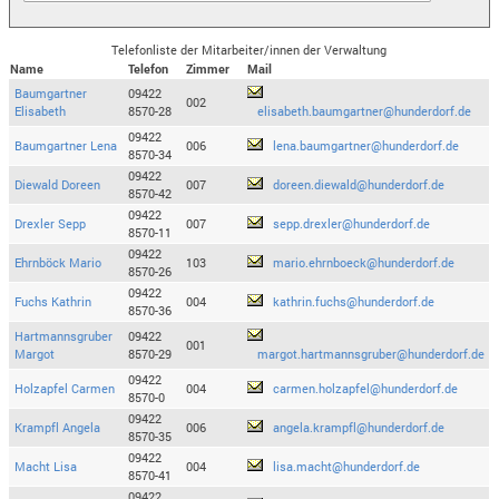
Telefonliste der Mitarbeiter/innen der Verwaltung
Name
Telefon
Zimmer
Mail
Baumgartner
09422
002
Elisabeth
8570-28
elisabeth.baumgartner@hunderdorf.de
09422
Baumgartner Lena
006
lena.baumgartner@hunderdorf.de
8570-34
09422
Diewald Doreen
007
doreen.diewald@hunderdorf.de
8570-42
09422
Drexler Sepp
007
sepp.drexler@hunderdorf.de
8570-11
09422
Ehrnböck Mario
103
mario.ehrnboeck@hunderdorf.de
8570-26
09422
Fuchs Kathrin
004
kathrin.fuchs@hunderdorf.de
8570-36
Hartmannsgruber
09422
001
Margot
8570-29
margot.hartmannsgruber@hunderdorf.de
09422
Holzapfel Carmen
004
carmen.holzapfel@hunderdorf.de
8570-0
09422
Krampfl Angela
006
angela.krampfl@hunderdorf.de
8570-35
09422
Macht Lisa
004
lisa.macht@hunderdorf.de
8570-41
09422