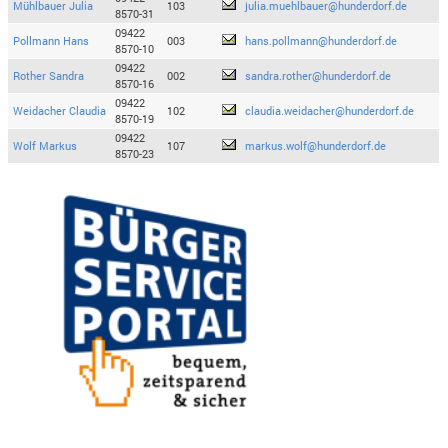
Mühlbauer Julia
103
julia.muehlbauer@hunderdorf.de
8570-31
09422
Pollmann Hans
003
hans.pollmann@hunderdorf.de
8570-10
09422
Rother Sandra
002
sandra.rother@hunderdorf.de
8570-16
09422
Weidacher Claudia
102
claudia.weidacher@hunderdorf.de
8570-19
09422
Wolf Markus
107
markus.wolf@hunderdorf.de
8570-23