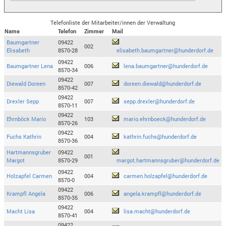
Telefonliste der Mitarbeiter/innen der Verwaltung
Name
Telefon
Zimmer
Mail
Baumgartner
09422
002
Elisabeth
8570-28
elisabeth.baumgartner@hunderdorf.de
09422
Baumgartner Lena
006
lena.baumgartner@hunderdorf.de
8570-34
09422
Diewald Doreen
007
doreen.diewald@hunderdorf.de
8570-42
09422
Drexler Sepp
007
sepp.drexler@hunderdorf.de
8570-11
09422
Ehrnböck Mario
103
mario.ehrnboeck@hunderdorf.de
8570-26
09422
Fuchs Kathrin
004
kathrin.fuchs@hunderdorf.de
8570-36
Hartmannsgruber
09422
001
Margot
8570-29
margot.hartmannsgruber@hunderdorf.de
09422
Holzapfel Carmen
004
carmen.holzapfel@hunderdorf.de
8570-0
09422
Krampfl Angela
006
angela.krampfl@hunderdorf.de
8570-35
09422
Macht Lisa
004
lisa.macht@hunderdorf.de
8570-41
09422