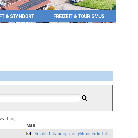
FT & STANDORT
FREIZEIT & TOURISMUS
erwaltung
Mail
elisabeth.baumgartner@hunderdorf.de