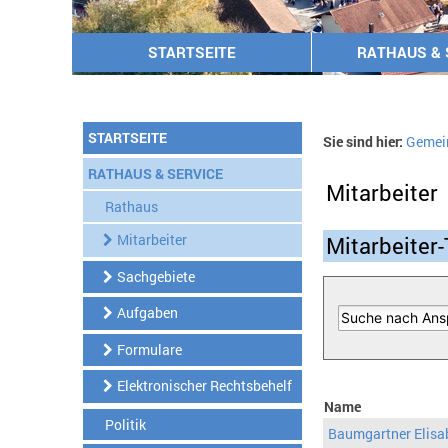
STARTSEITE
RATHAUS & 
STARTSEITE
Sie sind hier:
Gemei
RATHAUS & SERVICE
Mitarbeiter
Rathaus
Mitarbeiter
Mitarbeiter-
Sachgebiete
Aufgaben
Formulare
Elektronischer Rechtsbehelf
Name
Politik
Baumgartner Elisa