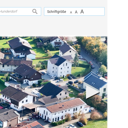
A
suchen
Schriftgröße
A
A