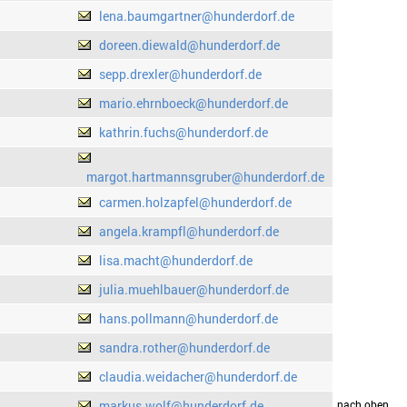
lena.baumgartner@hunderdorf.de
doreen.diewald@hunderdorf.de
sepp.drexler@hunderdorf.de
mario.ehrnboeck@hunderdorf.de
kathrin.fuchs@hunderdorf.de
margot.hartmannsgruber@hunderdorf.de
carmen.holzapfel@hunderdorf.de
angela.krampfl@hunderdorf.de
lisa.macht@hunderdorf.de
julia.muehlbauer@hunderdorf.de
hans.pollmann@hunderdorf.de
sandra.rother@hunderdorf.de
claudia.weidacher@hunderdorf.de
markus.wolf@hunderdorf.de
drucken
nach oben