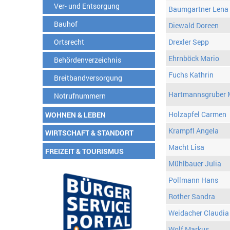
Ver- und Entsorgung
Baumgartner Lena
Bauhof
Diewald Doreen
Ortsrecht
Drexler Sepp
Ehrnböck Mario
Behördenverzeichnis
Fuchs Kathrin
Breitbandversorgung
Hartmannsgruber 
Notrufnummern
Holzapfel Carmen
WOHNEN & LEBEN
Krampfl Angela
WIRTSCHAFT & STANDORT
Macht Lisa
FREIZEIT & TOURISMUS
Mühlbauer Julia
Pollmann Hans
Rother Sandra
Weidacher Claudia
Wolf Markus