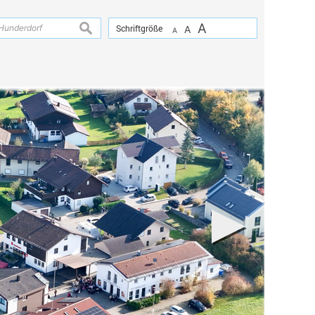
A
suchen
Schriftgröße
A
A