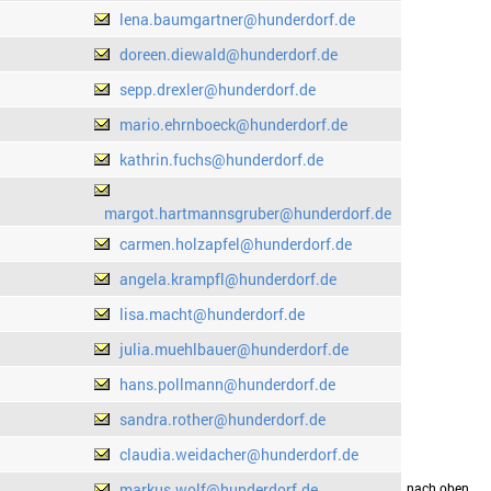
lena.baumgartner@hunderdorf.de
doreen.diewald@hunderdorf.de
sepp.drexler@hunderdorf.de
mario.ehrnboeck@hunderdorf.de
kathrin.fuchs@hunderdorf.de
margot.hartmannsgruber@hunderdorf.de
carmen.holzapfel@hunderdorf.de
angela.krampfl@hunderdorf.de
lisa.macht@hunderdorf.de
julia.muehlbauer@hunderdorf.de
hans.pollmann@hunderdorf.de
sandra.rother@hunderdorf.de
claudia.weidacher@hunderdorf.de
markus.wolf@hunderdorf.de
drucken
nach oben