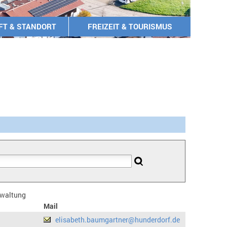
FT & STANDORT
FREIZEIT & TOURISMUS
erwaltung
Mail
elisabeth.baumgartner@hunderdorf.de