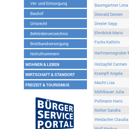
Ver- und Entsorgung
Baumgartner Lena
Bauhof
Diewald Doreen
Ortsrecht
Drexler Sepp
Ehrnböck Mario
Behördenverzeichnis
Fuchs Kathrin
Breitbandversorgung
Hartmannsgruber 
Notrufnummern
Holzapfel Carmen
WOHNEN & LEBEN
Krampfl Angela
WIRTSCHAFT & STANDORT
Macht Lisa
FREIZEIT & TOURISMUS
Mühlbauer Julia
Pollmann Hans
Rother Sandra
Weidacher Claudia
Wolf Markus