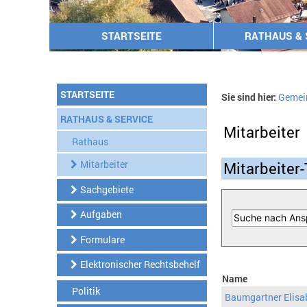
STARTSEITE
RATHAUS & 
STARTSEITE
Sie sind hier:
Gemei
RATHAUS & SERVICE
Mitarbeiter
Rathaus
Mitarbeiter
Mitarbeiter-
Sachgebiete
Aufgaben
Formulare
Elektronischer Rechtsbehelf
Name
Politik
Baumgartner Elisa