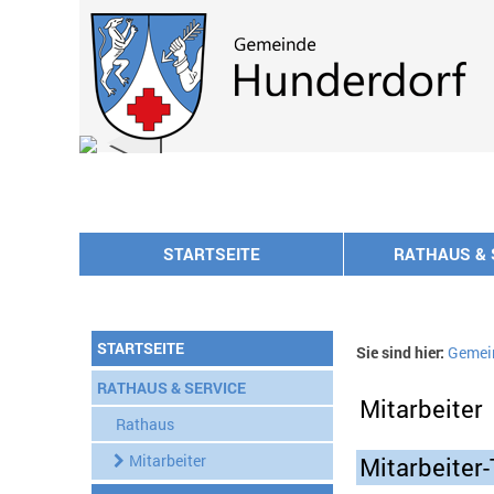
Zum Inhalt
,
zur Navigation
oder
zur Startseite
springen.
chließen
STARTSEITE
RATHAUS & 
STARTSEITE
Sie sind hier:
Gemei
RATHAUS & SERVICE
Mitarbeiter
Rathaus
Mitarbeiter
Mitarbeiter-