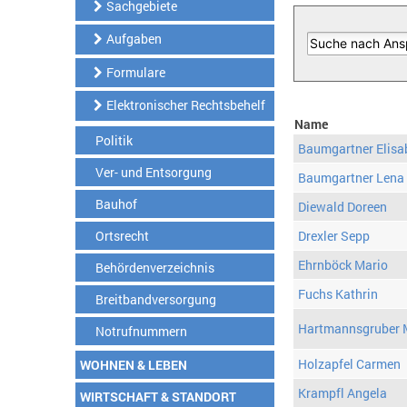
Sachgebiete
Aufgaben
Formulare
Elektronischer Rechtsbehelf
Name
Politik
Baumgartner Elisa
Ver- und Entsorgung
Baumgartner Lena
Bauhof
Diewald Doreen
Ortsrecht
Drexler Sepp
Ehrnböck Mario
Behördenverzeichnis
Fuchs Kathrin
Breitbandversorgung
Hartmannsgruber 
Notrufnummern
Holzapfel Carmen
WOHNEN & LEBEN
Krampfl Angela
WIRTSCHAFT & STANDORT