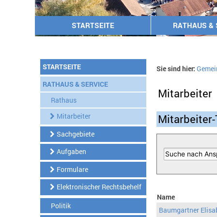
STARTSEITE
RATHAUS & 
STARTSEITE
Sie sind hier:
Gemei
RATHAUS & SERVICE
Mitarbeiter
Rathaus
Mitarbeiter
Mitarbeiter-
Sachgebiete
Aufgaben
Formulare
Elektronischer Rechtsbehelf
Name
Politik
Baumgartner Elisa