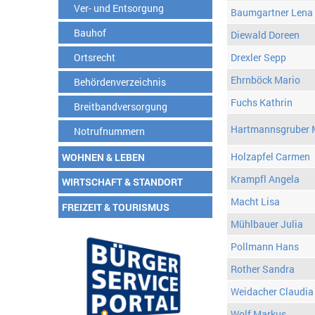
Ver- und Entsorgung
Baumgartner Lena
Bauhof
Diewald Doreen
Ortsrecht
Drexler Sepp
Ehrnböck Mario
Behördenverzeichnis
Fuchs Kathrin
Breitbandversorgung
Hartmannsgruber 
Notrufnummern
Holzapfel Carmen
WOHNEN & LEBEN
Krampfl Angela
WIRTSCHAFT & STANDORT
Macht Lisa
FREIZEIT & TOURISMUS
Mühlbauer Julia
Pollmann Hans
Rother Sandra
Weidacher Claudia
Wolf Markus