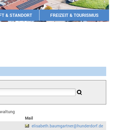
FT & STANDORT
FREIZEIT & TOURISMUS
erwaltung
Mail
elisabeth.baumgartner@hunderdorf.de