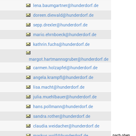
lena.baumgartner@hunderdorf.de
doreen.diewald@hunderdorf.de
sepp.drexler@hunderdorf.de
mario.ehrnboeck@hunderdorf.de
kathrin.fuchs@hunderdorf.de
margot.hartmannsgruber@hunderdorf.de
carmen.holzapfel@hunderdorf.de
angela.krampfl@hunderdorf.de
lisa.macht@hunderdorf.de
julia.muehlbauer@hunderdorf.de
hans.pollmann@hunderdorf.de
sandra.rother@hunderdorf.de
claudia.weidacher@hunderdorf.de
markus.wolf@hunderdorf.de
drucken
nach oben