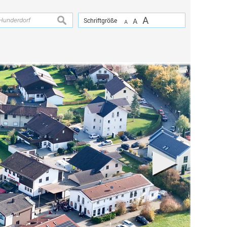
A
suchen
Schriftgröße
A
A