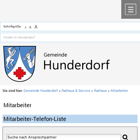
Zum Inhalt
,
zur Navigation
oder
zur Startseite
springen.
chließen
M
A
Schriftgröße
A
A
Sie sind hier:
Gemeinde Hunderdorf
>
Rathaus & Service
>
Rathaus
>
Mitarbeiter
Mitarbeiter
Mitarbeiter-Telefon-Liste