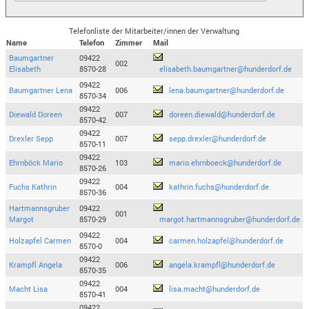
Telefonliste der Mitarbeiter/innen der Verwaltung
Name
Telefon
Zimmer
Mail
Baumgartner
09422
002
Elisabeth
8570-28
elisabeth.baumgartner@hunderdorf.de
09422
Baumgartner Lena
006
lena.baumgartner@hunderdorf.de
8570-34
09422
Diewald Doreen
007
doreen.diewald@hunderdorf.de
8570-42
09422
Drexler Sepp
007
sepp.drexler@hunderdorf.de
8570-11
09422
Ehrnböck Mario
103
mario.ehrnboeck@hunderdorf.de
8570-26
09422
Fuchs Kathrin
004
kathrin.fuchs@hunderdorf.de
8570-36
Hartmannsgruber
09422
001
Margot
8570-29
margot.hartmannsgruber@hunderdorf.de
09422
Holzapfel Carmen
004
carmen.holzapfel@hunderdorf.de
8570-0
09422
Krampfl Angela
006
angela.krampfl@hunderdorf.de
8570-35
09422
Macht Lisa
004
lisa.macht@hunderdorf.de
8570-41
09422