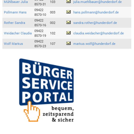
Mühlbauer Julia
103
julia.muehlbauer@hunderdorf.de
8570-31
09422
Pollmann Hans
003
hans.pollmann@hunderdorf.de
8570-10
09422
Rother Sandra
002
sandra.rother@hunderdorf.de
8570-16
09422
Weidacher Claudia
102
claudia.weidacher@hunderdorf.de
8570-19
09422
Wolf Markus
107
markus.wolf@hunderdorf.de
8570-23