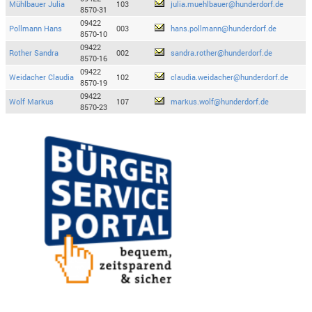
Mühlbauer Julia
103
julia.muehlbauer@hunderdorf.de
8570-31
09422
Pollmann Hans
003
hans.pollmann@hunderdorf.de
8570-10
09422
Rother Sandra
002
sandra.rother@hunderdorf.de
8570-16
09422
Weidacher Claudia
102
claudia.weidacher@hunderdorf.de
8570-19
09422
Wolf Markus
107
markus.wolf@hunderdorf.de
8570-23