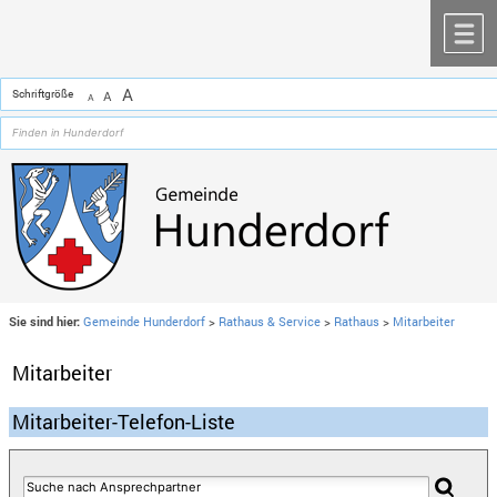
Zum Inhalt
,
zur Navigation
oder
zur Startseite
springen.
chließen
M
A
Schriftgröße
A
A
Sie sind hier:
Gemeinde Hunderdorf
>
Rathaus & Service
>
Rathaus
>
Mitarbeiter
Mitarbeiter
Mitarbeiter-Telefon-Liste