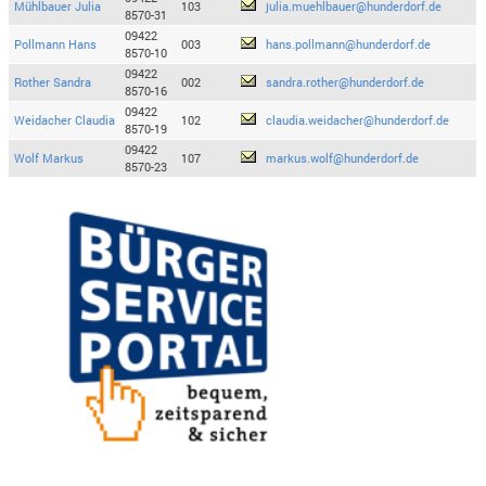
Mühlbauer Julia
103
julia.muehlbauer@hunderdorf.de
8570-31
09422
Pollmann Hans
003
hans.pollmann@hunderdorf.de
8570-10
09422
Rother Sandra
002
sandra.rother@hunderdorf.de
8570-16
09422
Weidacher Claudia
102
claudia.weidacher@hunderdorf.de
8570-19
09422
Wolf Markus
107
markus.wolf@hunderdorf.de
8570-23