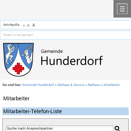
Zum Inhalt
,
zur Navigation
oder
zur Startseite
springen.
chließen
M
A
Schriftgröße
A
A
Sie sind hier:
Gemeinde Hunderdorf
>
Rathaus & Service
>
Rathaus
>
Mitarbeiter
Mitarbeiter
Mitarbeiter-Telefon-Liste