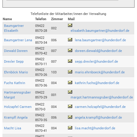
Telefonliste der Mitarbeiter/innen der Verwaltung
Name
Telefon
Zimmer
Mail
Baumgartner
09422
002
Elisabeth
8570-28
elisabeth.baumgartner@hunderdorf.de
09422
Baumgartner Lena
006
lena.baumgartner@hunderdorf.de
8570-34
09422
Diewald Doreen
007
doreen.diewald@hunderdorf.de
8570-42
09422
Drexler Sepp
007
sepp.drexler@hunderdorf.de
8570-11
09422
Ehrnböck Mario
103
mario.ehrnboeck@hunderdorf.de
8570-26
09422
Fuchs Kathrin
004
kathrin.fuchs@hunderdorf.de
8570-36
Hartmannsgruber
09422
001
Margot
8570-29
margot.hartmannsgruber@hunderdorf.de
09422
Holzapfel Carmen
004
carmen.holzapfel@hunderdorf.de
8570-0
09422
Krampfl Angela
006
angela.krampfl@hunderdorf.de
8570-35
09422
Macht Lisa
004
lisa.macht@hunderdorf.de
8570-41
09422