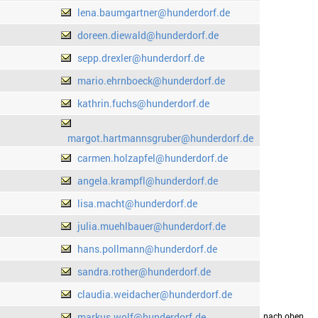
lena.baumgartner@hunderdorf.de
doreen.diewald@hunderdorf.de
sepp.drexler@hunderdorf.de
mario.ehrnboeck@hunderdorf.de
kathrin.fuchs@hunderdorf.de
margot.hartmannsgruber@hunderdorf.de
carmen.holzapfel@hunderdorf.de
angela.krampfl@hunderdorf.de
lisa.macht@hunderdorf.de
julia.muehlbauer@hunderdorf.de
hans.pollmann@hunderdorf.de
sandra.rother@hunderdorf.de
claudia.weidacher@hunderdorf.de
markus.wolf@hunderdorf.de
drucken
nach oben