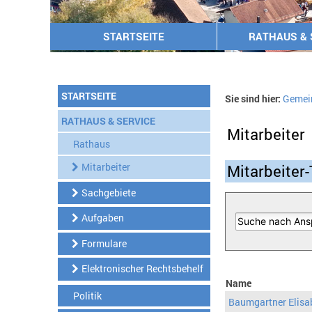
STARTSEITE
RATHAUS & 
STARTSEITE
Sie sind hier:
Gemei
RATHAUS & SERVICE
Mitarbeiter
Rathaus
Mitarbeiter
Mitarbeiter-
Sachgebiete
Aufgaben
Formulare
Elektronischer Rechtsbehelf
Name
Politik
Baumgartner Elisa