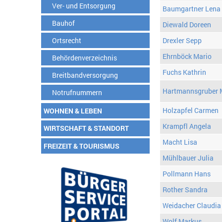
Ver- und Entsorgung
Baumgartner Lena
Bauhof
Diewald Doreen
Ortsrecht
Drexler Sepp
Ehrnböck Mario
Behördenverzeichnis
Fuchs Kathrin
Breitbandversorgung
Hartmannsgruber 
Notrufnummern
Holzapfel Carmen
WOHNEN & LEBEN
Krampfl Angela
WIRTSCHAFT & STANDORT
Macht Lisa
FREIZEIT & TOURISMUS
Mühlbauer Julia
Pollmann Hans
Rother Sandra
Weidacher Claudia
Wolf Markus