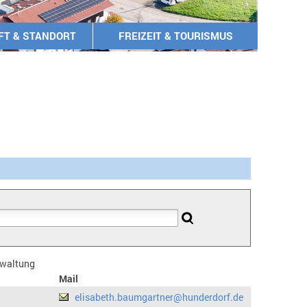
FT & STANDORT
FREIZEIT & TOURISMUS
erwaltung
Mail
elisabeth.baumgartner@hunderdorf.de