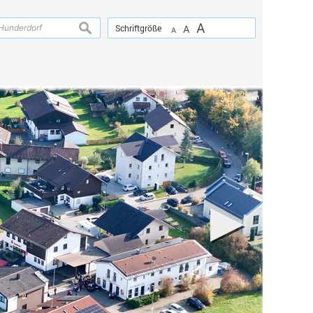
A
suchen
Schriftgröße
A
A