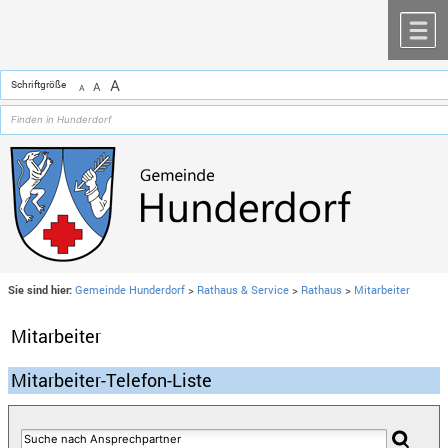
Zum Inhalt
,
zur Navigation
oder
zur Startseite
springen.
chließen
M
A
Schriftgröße
A
A
Sie sind hier:
Gemeinde Hunderdorf
>
Rathaus & Service
>
Rathaus
>
Mitarbeiter
Mitarbeiter
Mitarbeiter-Telefon-Liste