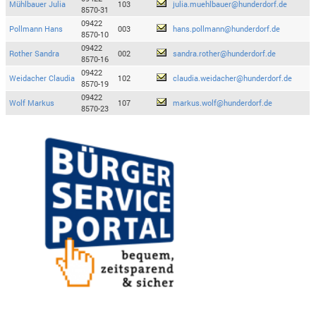
Mühlbauer Julia
103
julia.muehlbauer@hunderdorf.de
8570-31
09422
Pollmann Hans
003
hans.pollmann@hunderdorf.de
8570-10
09422
Rother Sandra
002
sandra.rother@hunderdorf.de
8570-16
09422
Weidacher Claudia
102
claudia.weidacher@hunderdorf.de
8570-19
09422
Wolf Markus
107
markus.wolf@hunderdorf.de
8570-23