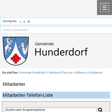
Zum Inhalt
,
zur Navigation
oder
zur Startseite
springen.
chließen
M
A
Schriftgröße
A
A
Sie sind hier:
Gemeinde Hunderdorf
>
Rathaus & Service
>
Rathaus
>
Mitarbeiter
Mitarbeiter
Mitarbeiter-Telefon-Liste