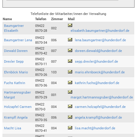
Telefonliste der Mitarbeiter/innen der Verwaltung
Name
Telefon
Zimmer
Mail
Baumgartner
09422
002
Elisabeth
8570-28
elisabeth.baumgartner@hunderdorf.de
09422
Baumgartner Lena
006
lena.baumgartner@hunderdorf.de
8570-34
09422
Diewald Doreen
007
doreen.diewald@hunderdorf.de
8570-42
09422
Drexler Sepp
007
sepp.drexler@hunderdorf.de
8570-11
09422
Ehrnböck Mario
103
mario.ehrnboeck@hunderdorf.de
8570-26
09422
Fuchs Kathrin
004
kathrin.fuchs@hunderdorf.de
8570-36
Hartmannsgruber
09422
001
Margot
8570-29
margot.hartmannsgruber@hunderdorf.de
09422
Holzapfel Carmen
004
carmen.holzapfel@hunderdorf.de
8570-0
09422
Krampfl Angela
006
angela.krampfl@hunderdorf.de
8570-35
09422
Macht Lisa
004
lisa.macht@hunderdorf.de
8570-41
09422