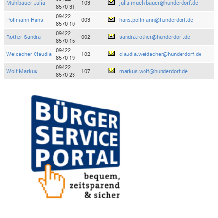
Mühlbauer Julia
103
julia.muehlbauer@hunderdorf.de
8570-31
09422
Pollmann Hans
003
hans.pollmann@hunderdorf.de
8570-10
09422
Rother Sandra
002
sandra.rother@hunderdorf.de
8570-16
09422
Weidacher Claudia
102
claudia.weidacher@hunderdorf.de
8570-19
09422
Wolf Markus
107
markus.wolf@hunderdorf.de
8570-23