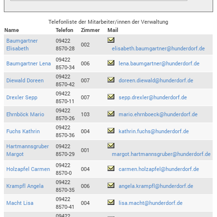
Telefonliste der Mitarbeiter/innen der Verwaltung
Name
Telefon
Zimmer
Mail
Baumgartner
09422
002
Elisabeth
8570-28
elisabeth.baumgartner@hunderdorf.de
09422
Baumgartner Lena
006
lena.baumgartner@hunderdorf.de
8570-34
09422
Diewald Doreen
007
doreen.diewald@hunderdorf.de
8570-42
09422
Drexler Sepp
007
sepp.drexler@hunderdorf.de
8570-11
09422
Ehrnböck Mario
103
mario.ehrnboeck@hunderdorf.de
8570-26
09422
Fuchs Kathrin
004
kathrin.fuchs@hunderdorf.de
8570-36
Hartmannsgruber
09422
001
Margot
8570-29
margot.hartmannsgruber@hunderdorf.de
09422
Holzapfel Carmen
004
carmen.holzapfel@hunderdorf.de
8570-0
09422
Krampfl Angela
006
angela.krampfl@hunderdorf.de
8570-35
09422
Macht Lisa
004
lisa.macht@hunderdorf.de
8570-41
09422