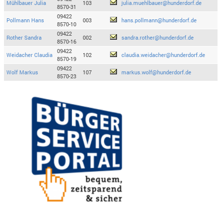
Mühlbauer Julia
103
julia.muehlbauer@hunderdorf.de
8570-31
09422
Pollmann Hans
003
hans.pollmann@hunderdorf.de
8570-10
09422
Rother Sandra
002
sandra.rother@hunderdorf.de
8570-16
09422
Weidacher Claudia
102
claudia.weidacher@hunderdorf.de
8570-19
09422
Wolf Markus
107
markus.wolf@hunderdorf.de
8570-23