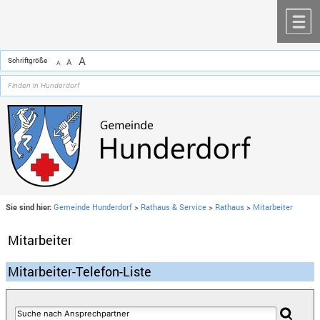
Zum Inhalt
,
zur Navigation
oder
zur Startseite
springen.
chließen
M
A
Schriftgröße
A
A
Sie sind hier:
Gemeinde Hunderdorf
>
Rathaus & Service
>
Rathaus
>
Mitarbeiter
Mitarbeiter
Mitarbeiter-Telefon-Liste