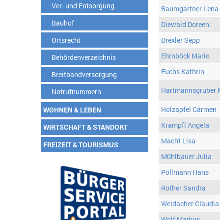
Ver- und Entsorgung
Baumgartner Lena
Bauhof
Diewald Doreen
Ortsrecht
Drexler Sepp
Ehrnböck Mario
Behördenverzeichnis
Fuchs Kathrin
Breitbandversorgung
Hartmannsgruber 
Notrufnummern
Holzapfel Carmen
WOHNEN & LEBEN
Krampfl Angela
WIRTSCHAFT & STANDORT
Macht Lisa
FREIZEIT & TOURISMUS
Mühlbauer Julia
Pollmann Hans
Rother Sandra
Weidacher Claudia
Wolf Markus