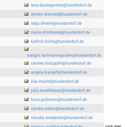
lena.baumgartner@hunderdorf.de
doreen.diewald@hunderdorf.de
sepp.drexler@hunderdorf.de
mario.ehrnboeck@hunderdorf.de
kathrin.fuchs@hunderdorf.de
margot.hartmannsgruber@hunderdorf.de
carmen.holzapfel@hunderdorf.de
angela.krampfl@hunderdorf.de
lisa.macht@hunderdorf.de
julia.muehlbauer@hunderdorf.de
hans.pollmann@hunderdorf.de
sandra.rother@hunderdorf.de
claudia.weidacher@hunderdorf.de
markus.wolf@hunderdorf.de
drucken
nach oben