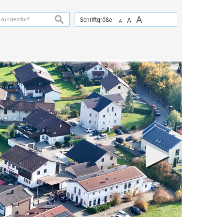
A
suchen
Schriftgröße
A
A