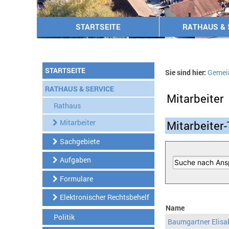
STARTSEITE
RATHAUS & 
STARTSEITE
Sie sind hier:
Gemei
RATHAUS & SERVICE
Mitarbeiter
Rathaus
Mitarbeiter
Mitarbeiter-
Sachgebiete
Aufgaben
Formulare
Elektronischer Rechtsbehelf
Name
Politik
Baumgartner Elisa