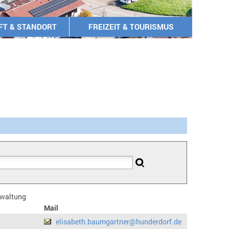
FT & STANDORT
FREIZEIT & TOURISMUS
erwaltung
Mail
elisabeth.baumgartner@hunderdorf.de