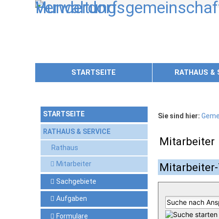
Zum Inhalt
,
zur Navigation
oder
zur Startseite
springen.
STARTSEITE
RATHAUS & 
STARTSEITE
Sie sind hier:
Geme
RATHAUS & SERVICE
Mitarbeiter
Rathaus
Mitarbeiter
Mitarbeiter-
Sachgebiete
Aufgaben
Formulare