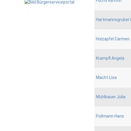
Fuchs Kathrin
Hartmannsgruber 
Holzapfel Carmen
Krampfl Angela
Macht Lisa
Mühlbauer Julia
Pollmann Hans