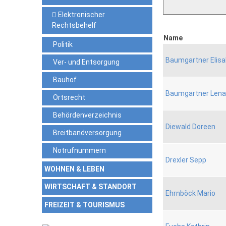
Elektronischer
Rechtsbehelf
Name
Politik
Baumgartner Elis
Ver- und Entsorgung
Bauhof
Baumgartner Lena
Ortsrecht
Behördenverzeichnis
Diewald Doreen
Breitbandversorgung
Notrufnummern
Drexler Sepp
WOHNEN & LEBEN
WIRTSCHAFT & STANDORT
Ehrnböck Mario
FREIZEIT & TOURISMUS