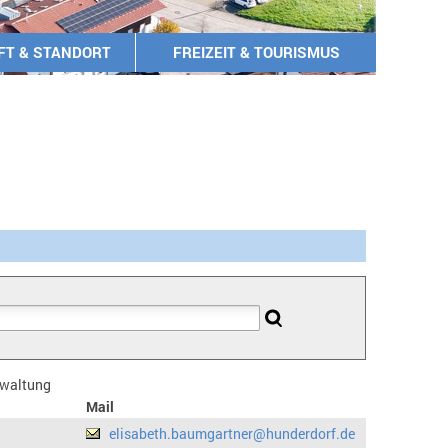
FT & STANDORT
FREIZEIT & TOURISMUS
erwaltung
Mail
elisabeth.baumgartner@hunderdorf.de