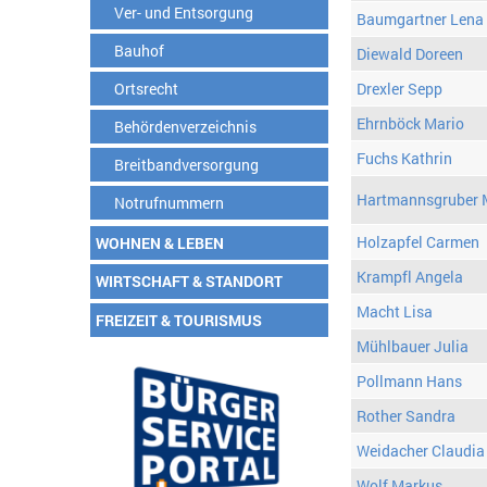
Ver- und Entsorgung
Baumgartner Lena
Bauhof
Diewald Doreen
Ortsrecht
Drexler Sepp
Ehrnböck Mario
Behördenverzeichnis
Fuchs Kathrin
Breitbandversorgung
Hartmannsgruber 
Notrufnummern
Holzapfel Carmen
WOHNEN & LEBEN
Krampfl Angela
WIRTSCHAFT & STANDORT
Macht Lisa
FREIZEIT & TOURISMUS
Mühlbauer Julia
Pollmann Hans
Rother Sandra
Weidacher Claudia
Wolf Markus