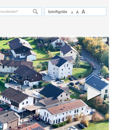
A
suchen
Schriftgröße
A
A