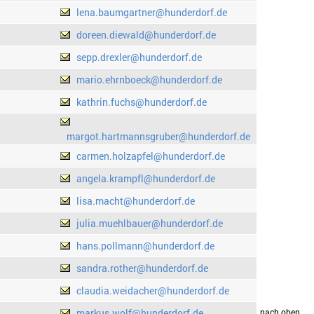
lena.baumgartner@hunderdorf.de
doreen.diewald@hunderdorf.de
sepp.drexler@hunderdorf.de
mario.ehrnboeck@hunderdorf.de
kathrin.fuchs@hunderdorf.de
margot.hartmannsgruber@hunderdorf.de
carmen.holzapfel@hunderdorf.de
angela.krampfl@hunderdorf.de
lisa.macht@hunderdorf.de
julia.muehlbauer@hunderdorf.de
hans.pollmann@hunderdorf.de
sandra.rother@hunderdorf.de
claudia.weidacher@hunderdorf.de
markus.wolf@hunderdorf.de
drucken
nach oben