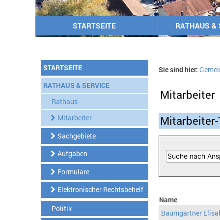
STARTSEITE
RATHAUS & 
STARTSEITE
Sie sind hier:
Gemei
RATHAUS & SERVICE
Mitarbeiter
Rathaus
Mitarbeiter
Mitarbeiter-
Sachgebiete
Aufgaben
Formulare
Elektronischer Rechtsbehelf
Name
Politik
Baumgartner Elisa