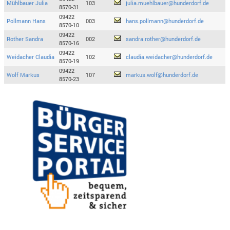
Mühlbauer Julia
103
julia.muehlbauer@hunderdorf.de
8570-31
09422
Pollmann Hans
003
hans.pollmann@hunderdorf.de
8570-10
09422
Rother Sandra
002
sandra.rother@hunderdorf.de
8570-16
09422
Weidacher Claudia
102
claudia.weidacher@hunderdorf.de
8570-19
09422
Wolf Markus
107
markus.wolf@hunderdorf.de
8570-23