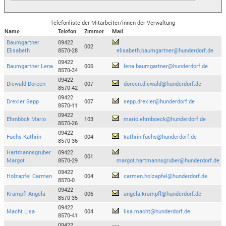
Telefonliste der Mitarbeiter/innen der Verwaltung
Name
Telefon
Zimmer
Mail
Baumgartner
09422
002
Elisabeth
8570-28
elisabeth.baumgartner@hunderdorf.de
09422
Baumgartner Lena
006
lena.baumgartner@hunderdorf.de
8570-34
09422
Diewald Doreen
007
doreen.diewald@hunderdorf.de
8570-42
09422
Drexler Sepp
007
sepp.drexler@hunderdorf.de
8570-11
09422
Ehrnböck Mario
103
mario.ehrnboeck@hunderdorf.de
8570-26
09422
Fuchs Kathrin
004
kathrin.fuchs@hunderdorf.de
8570-36
Hartmannsgruber
09422
001
Margot
8570-29
margot.hartmannsgruber@hunderdorf.de
09422
Holzapfel Carmen
004
carmen.holzapfel@hunderdorf.de
8570-0
09422
Krampfl Angela
006
angela.krampfl@hunderdorf.de
8570-35
09422
Macht Lisa
004
lisa.macht@hunderdorf.de
8570-41
09422