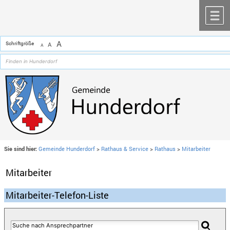
Zum Inhalt
,
zur Navigation
oder
zur Startseite
springen.
chließen
M
A
Schriftgröße
A
A
Sie sind hier:
Gemeinde Hunderdorf
>
Rathaus & Service
>
Rathaus
>
Mitarbeiter
Mitarbeiter
Mitarbeiter-Telefon-Liste