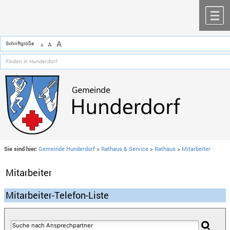
Zum Inhalt
,
zur Navigation
oder
zur Startseite
springen.
chließen
M
A
Schriftgröße
A
A
Sie sind hier:
Gemeinde Hunderdorf
>
Rathaus & Service
>
Rathaus
>
Mitarbeiter
Mitarbeiter
Mitarbeiter-Telefon-Liste