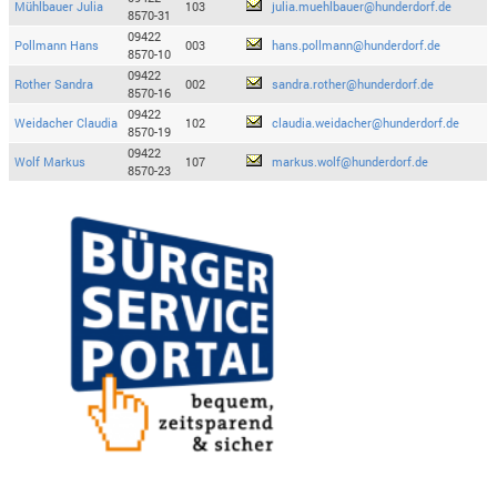
Mühlbauer Julia
103
julia.muehlbauer@hunderdorf.de
8570-31
09422
Pollmann Hans
003
hans.pollmann@hunderdorf.de
8570-10
09422
Rother Sandra
002
sandra.rother@hunderdorf.de
8570-16
09422
Weidacher Claudia
102
claudia.weidacher@hunderdorf.de
8570-19
09422
Wolf Markus
107
markus.wolf@hunderdorf.de
8570-23