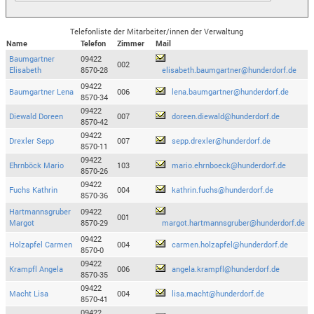
Telefonliste der Mitarbeiter/innen der Verwaltung
Name
Telefon
Zimmer
Mail
Baumgartner
09422
002
Elisabeth
8570-28
elisabeth.baumgartner@hunderdorf.de
09422
Baumgartner Lena
006
lena.baumgartner@hunderdorf.de
8570-34
09422
Diewald Doreen
007
doreen.diewald@hunderdorf.de
8570-42
09422
Drexler Sepp
007
sepp.drexler@hunderdorf.de
8570-11
09422
Ehrnböck Mario
103
mario.ehrnboeck@hunderdorf.de
8570-26
09422
Fuchs Kathrin
004
kathrin.fuchs@hunderdorf.de
8570-36
Hartmannsgruber
09422
001
Margot
8570-29
margot.hartmannsgruber@hunderdorf.de
09422
Holzapfel Carmen
004
carmen.holzapfel@hunderdorf.de
8570-0
09422
Krampfl Angela
006
angela.krampfl@hunderdorf.de
8570-35
09422
Macht Lisa
004
lisa.macht@hunderdorf.de
8570-41
09422