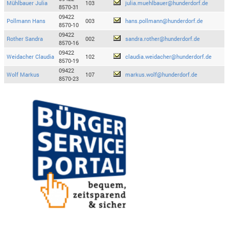
Mühlbauer Julia
103
julia.muehlbauer@hunderdorf.de
8570-31
09422
Pollmann Hans
003
hans.pollmann@hunderdorf.de
8570-10
09422
Rother Sandra
002
sandra.rother@hunderdorf.de
8570-16
09422
Weidacher Claudia
102
claudia.weidacher@hunderdorf.de
8570-19
09422
Wolf Markus
107
markus.wolf@hunderdorf.de
8570-23