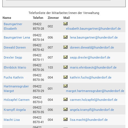
Telefonliste der Mitarbeiter/innen der Verwaltung
Name
Telefon
Zimmer
Mail
Baumgartner
09422
002
Elisabeth
8570-28
elisabeth.baumgartner@hunderdorf.de
09422
Baumgartner Lena
006
lena.baumgartner@hunderdorf.de
8570-34
09422
Diewald Doreen
007
doreen.diewald@hunderdorf.de
8570-42
09422
Drexler Sepp
007
sepp.drexler@hunderdorf.de
8570-11
09422
Ehrnböck Mario
103
mario.ehrnboeck@hunderdorf.de
8570-26
09422
Fuchs Kathrin
004
kathrin.fuchs@hunderdorf.de
8570-36
Hartmannsgruber
09422
001
Margot
8570-29
margot.hartmannsgruber@hunderdorf.de
09422
Holzapfel Carmen
004
carmen.holzapfel@hunderdorf.de
8570-0
09422
Krampfl Angela
006
angela.krampfl@hunderdorf.de
8570-35
09422
Macht Lisa
004
lisa.macht@hunderdorf.de
8570-41
09422