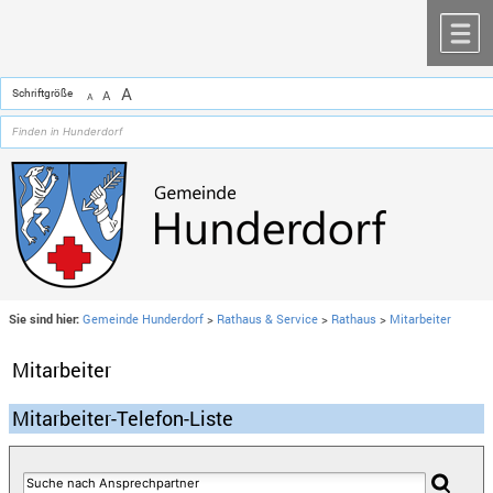
Zum Inhalt
,
zur Navigation
oder
zur Startseite
springen.
chließen
M
A
Schriftgröße
A
A
Sie sind hier:
Gemeinde Hunderdorf
>
Rathaus & Service
>
Rathaus
>
Mitarbeiter
Mitarbeiter
Mitarbeiter-Telefon-Liste