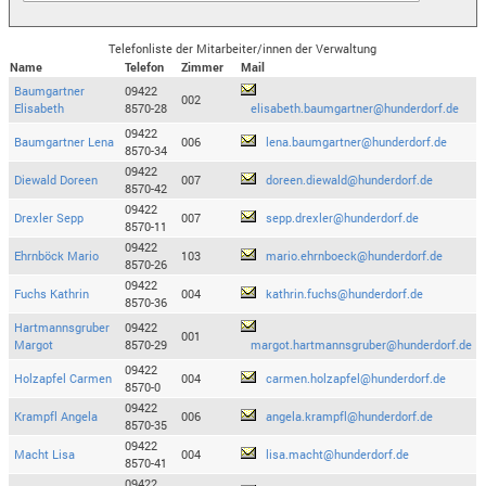
Telefonliste der Mitarbeiter/innen der Verwaltung
Name
Telefon
Zimmer
Mail
Baumgartner
09422
002
Elisabeth
8570-28
elisabeth.baumgartner@hunderdorf.de
09422
Baumgartner Lena
006
lena.baumgartner@hunderdorf.de
8570-34
09422
Diewald Doreen
007
doreen.diewald@hunderdorf.de
8570-42
09422
Drexler Sepp
007
sepp.drexler@hunderdorf.de
8570-11
09422
Ehrnböck Mario
103
mario.ehrnboeck@hunderdorf.de
8570-26
09422
Fuchs Kathrin
004
kathrin.fuchs@hunderdorf.de
8570-36
Hartmannsgruber
09422
001
Margot
8570-29
margot.hartmannsgruber@hunderdorf.de
09422
Holzapfel Carmen
004
carmen.holzapfel@hunderdorf.de
8570-0
09422
Krampfl Angela
006
angela.krampfl@hunderdorf.de
8570-35
09422
Macht Lisa
004
lisa.macht@hunderdorf.de
8570-41
09422