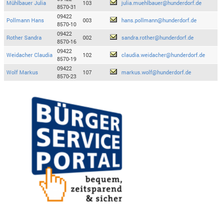
Mühlbauer Julia
103
julia.muehlbauer@hunderdorf.de
8570-31
09422
Pollmann Hans
003
hans.pollmann@hunderdorf.de
8570-10
09422
Rother Sandra
002
sandra.rother@hunderdorf.de
8570-16
09422
Weidacher Claudia
102
claudia.weidacher@hunderdorf.de
8570-19
09422
Wolf Markus
107
markus.wolf@hunderdorf.de
8570-23