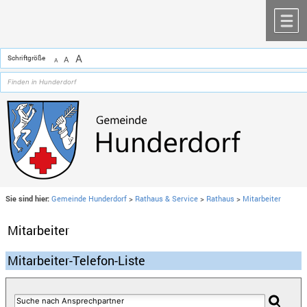
Zum Inhalt
,
zur Navigation
oder
zur Startseite
springen.
chließen
M
A
Schriftgröße
A
A
Sie sind hier:
Gemeinde Hunderdorf
>
Rathaus & Service
>
Rathaus
>
Mitarbeiter
Mitarbeiter
Mitarbeiter-Telefon-Liste