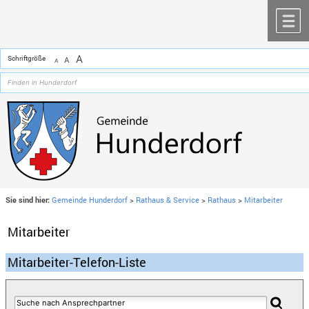
Zum Inhalt
,
zur Navigation
oder
zur Startseite
springen.
chließen
M
A
Schriftgröße
A
A
Sie sind hier:
Gemeinde Hunderdorf
>
Rathaus & Service
>
Rathaus
>
Mitarbeiter
Mitarbeiter
Mitarbeiter-Telefon-Liste