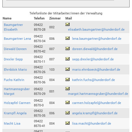
Telefonliste der Mitarbeiter/innen der Verwaltung
Name
Telefon
Zimmer
Mail
Baumgartner
09422
002
Elisabeth
8570-28
elisabeth.baumgartner@hunderdorf.de
09422
Baumgartner Lena
006
lena.baumgartner@hunderdorf.de
8570-34
09422
Diewald Doreen
007
doreen.diewald@hunderdorf.de
8570-42
09422
Drexler Sepp
007
sepp.drexler@hunderdorf.de
8570-11
09422
Ehrnböck Mario
103
mario.ehrnboeck@hunderdorf.de
8570-26
09422
Fuchs Kathrin
004
kathrin.fuchs@hunderdorf.de
8570-36
Hartmannsgruber
09422
001
Margot
8570-29
margot.hartmannsgruber@hunderdorf.de
09422
Holzapfel Carmen
004
carmen.holzapfel@hunderdorf.de
8570-0
09422
Krampfl Angela
006
angela.krampfl@hunderdorf.de
8570-35
09422
Macht Lisa
004
lisa.macht@hunderdorf.de
8570-41
09422