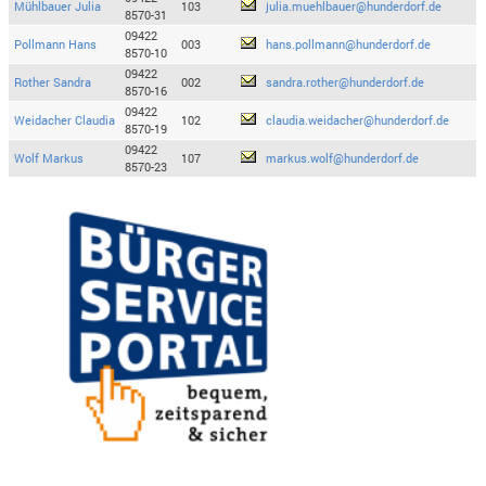
Mühlbauer Julia
103
julia.muehlbauer@hunderdorf.de
8570-31
09422
Pollmann Hans
003
hans.pollmann@hunderdorf.de
8570-10
09422
Rother Sandra
002
sandra.rother@hunderdorf.de
8570-16
09422
Weidacher Claudia
102
claudia.weidacher@hunderdorf.de
8570-19
09422
Wolf Markus
107
markus.wolf@hunderdorf.de
8570-23