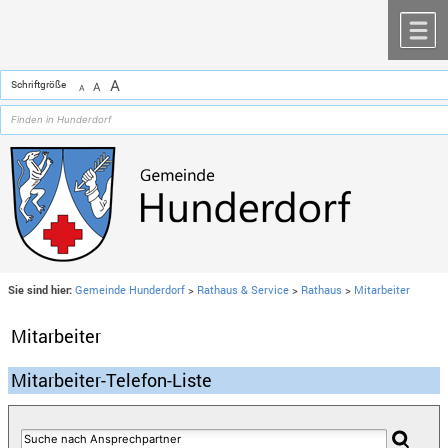
Zum Inhalt
,
zur Navigation
oder
zur Startseite
springen.
chließen
M
A
Schriftgröße
A
A
Sie sind hier:
Gemeinde Hunderdorf
>
Rathaus & Service
>
Rathaus
>
Mitarbeiter
Mitarbeiter
Mitarbeiter-Telefon-Liste