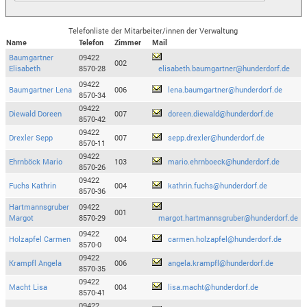
Telefonliste der Mitarbeiter/innen der Verwaltung
Name
Telefon
Zimmer
Mail
Baumgartner
09422
002
Elisabeth
8570-28
elisabeth.baumgartner@hunderdorf.de
09422
Baumgartner Lena
006
lena.baumgartner@hunderdorf.de
8570-34
09422
Diewald Doreen
007
doreen.diewald@hunderdorf.de
8570-42
09422
Drexler Sepp
007
sepp.drexler@hunderdorf.de
8570-11
09422
Ehrnböck Mario
103
mario.ehrnboeck@hunderdorf.de
8570-26
09422
Fuchs Kathrin
004
kathrin.fuchs@hunderdorf.de
8570-36
Hartmannsgruber
09422
001
Margot
8570-29
margot.hartmannsgruber@hunderdorf.de
09422
Holzapfel Carmen
004
carmen.holzapfel@hunderdorf.de
8570-0
09422
Krampfl Angela
006
angela.krampfl@hunderdorf.de
8570-35
09422
Macht Lisa
004
lisa.macht@hunderdorf.de
8570-41
09422