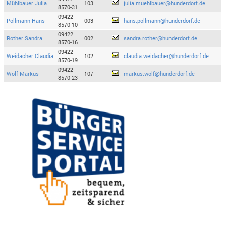
Mühlbauer Julia
103
julia.muehlbauer@hunderdorf.de
8570-31
09422
Pollmann Hans
003
hans.pollmann@hunderdorf.de
8570-10
09422
Rother Sandra
002
sandra.rother@hunderdorf.de
8570-16
09422
Weidacher Claudia
102
claudia.weidacher@hunderdorf.de
8570-19
09422
Wolf Markus
107
markus.wolf@hunderdorf.de
8570-23