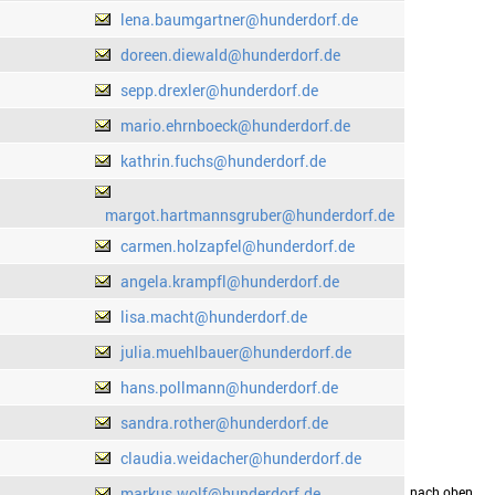
lena.baumgartner@hunderdorf.de
doreen.diewald@hunderdorf.de
sepp.drexler@hunderdorf.de
mario.ehrnboeck@hunderdorf.de
kathrin.fuchs@hunderdorf.de
margot.hartmannsgruber@hunderdorf.de
carmen.holzapfel@hunderdorf.de
angela.krampfl@hunderdorf.de
lisa.macht@hunderdorf.de
julia.muehlbauer@hunderdorf.de
hans.pollmann@hunderdorf.de
sandra.rother@hunderdorf.de
claudia.weidacher@hunderdorf.de
markus.wolf@hunderdorf.de
drucken
nach oben