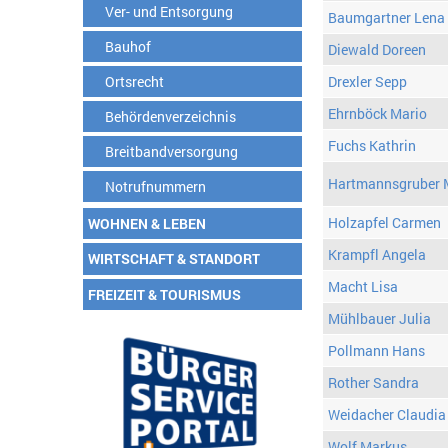
Ver- und Entsorgung
Baumgartner Lena
Bauhof
Diewald Doreen
Ortsrecht
Drexler Sepp
Ehrnböck Mario
Behördenverzeichnis
Fuchs Kathrin
Breitbandversorgung
Hartmannsgruber 
Notrufnummern
Holzapfel Carmen
WOHNEN & LEBEN
Krampfl Angela
WIRTSCHAFT & STANDORT
Macht Lisa
FREIZEIT & TOURISMUS
Mühlbauer Julia
Pollmann Hans
Rother Sandra
Weidacher Claudia
Wolf Markus