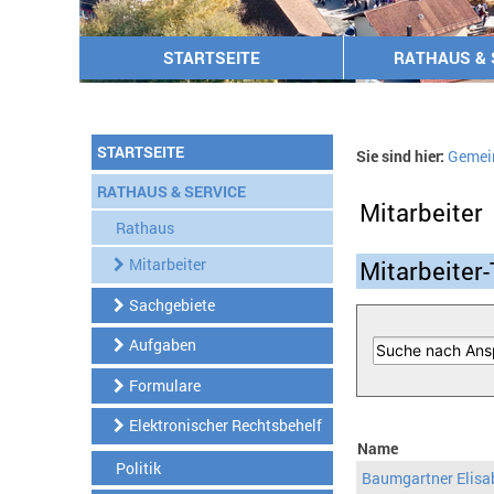
STARTSEITE
RATHAUS & 
STARTSEITE
Sie sind hier:
Gemei
RATHAUS & SERVICE
Mitarbeiter
Rathaus
Mitarbeiter
Mitarbeiter-
Sachgebiete
Aufgaben
Formulare
Elektronischer Rechtsbehelf
Name
Politik
Baumgartner Elisa