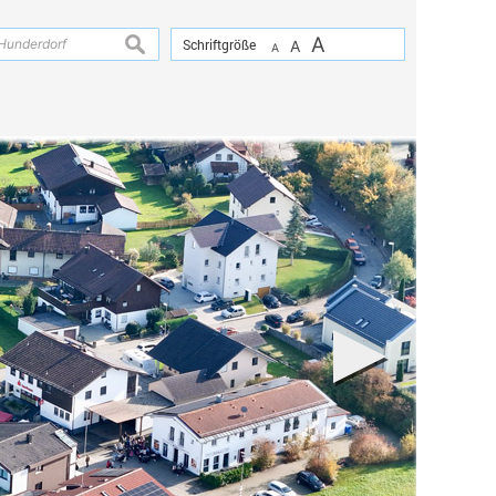
A
suchen
Schriftgröße
A
A