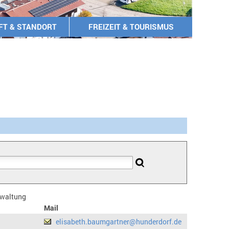
FT & STANDORT
FREIZEIT & TOURISMUS
erwaltung
Mail
elisabeth.baumgartner@hunderdorf.de