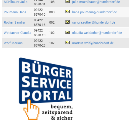
Mühlbauer Julia
103
julia.muehlbauer@hunderdorf.de
8570-31
09422
Pollmann Hans
003
hans.pollmann@hunderdorf.de
8570-10
09422
Rother Sandra
002
sandra.rother@hunderdorf.de
8570-16
09422
Weidacher Claudia
102
claudia.weidacher@hunderdorf.de
8570-19
09422
Wolf Markus
107
markus.wolf@hunderdorf.de
8570-23