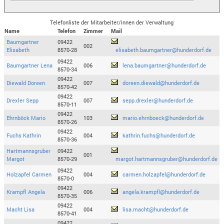
Telefonliste der Mitarbeiter/innen der Verwaltung
Name
Telefon
Zimmer
Mail
Baumgartner
09422
002
Elisabeth
8570-28
elisabeth.baumgartner@hunderdorf.de
09422
Baumgartner Lena
006
lena.baumgartner@hunderdorf.de
8570-34
09422
Diewald Doreen
007
doreen.diewald@hunderdorf.de
8570-42
09422
Drexler Sepp
007
sepp.drexler@hunderdorf.de
8570-11
09422
Ehrnböck Mario
103
mario.ehrnboeck@hunderdorf.de
8570-26
09422
Fuchs Kathrin
004
kathrin.fuchs@hunderdorf.de
8570-36
Hartmannsgruber
09422
001
Margot
8570-29
margot.hartmannsgruber@hunderdorf.de
09422
Holzapfel Carmen
004
carmen.holzapfel@hunderdorf.de
8570-0
09422
Krampfl Angela
006
angela.krampfl@hunderdorf.de
8570-35
09422
Macht Lisa
004
lisa.macht@hunderdorf.de
8570-41
09422