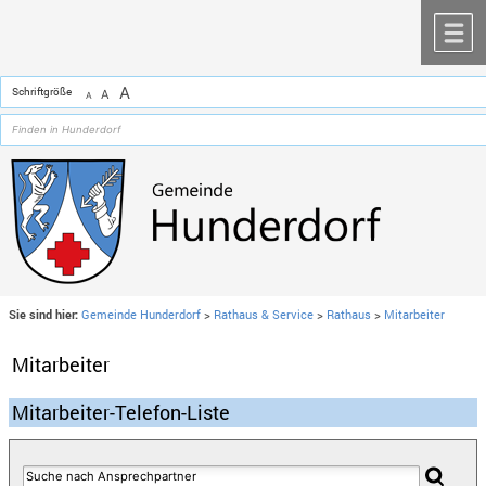
Zum Inhalt
,
zur Navigation
oder
zur Startseite
springen.
chließen
M
A
Schriftgröße
A
A
Sie sind hier:
Gemeinde Hunderdorf
>
Rathaus & Service
>
Rathaus
>
Mitarbeiter
Mitarbeiter
Mitarbeiter-Telefon-Liste