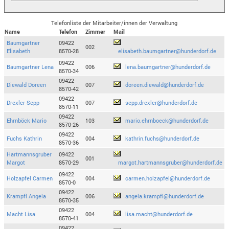
Telefonliste der Mitarbeiter/innen der Verwaltung
Name
Telefon
Zimmer
Mail
Baumgartner
09422
002
Elisabeth
8570-28
elisabeth.baumgartner@hunderdorf.de
09422
Baumgartner Lena
006
lena.baumgartner@hunderdorf.de
8570-34
09422
Diewald Doreen
007
doreen.diewald@hunderdorf.de
8570-42
09422
Drexler Sepp
007
sepp.drexler@hunderdorf.de
8570-11
09422
Ehrnböck Mario
103
mario.ehrnboeck@hunderdorf.de
8570-26
09422
Fuchs Kathrin
004
kathrin.fuchs@hunderdorf.de
8570-36
Hartmannsgruber
09422
001
Margot
8570-29
margot.hartmannsgruber@hunderdorf.de
09422
Holzapfel Carmen
004
carmen.holzapfel@hunderdorf.de
8570-0
09422
Krampfl Angela
006
angela.krampfl@hunderdorf.de
8570-35
09422
Macht Lisa
004
lisa.macht@hunderdorf.de
8570-41
09422