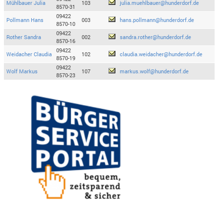
Mühlbauer Julia
103
julia.muehlbauer@hunderdorf.de
8570-31
09422
Pollmann Hans
003
hans.pollmann@hunderdorf.de
8570-10
09422
Rother Sandra
002
sandra.rother@hunderdorf.de
8570-16
09422
Weidacher Claudia
102
claudia.weidacher@hunderdorf.de
8570-19
09422
Wolf Markus
107
markus.wolf@hunderdorf.de
8570-23