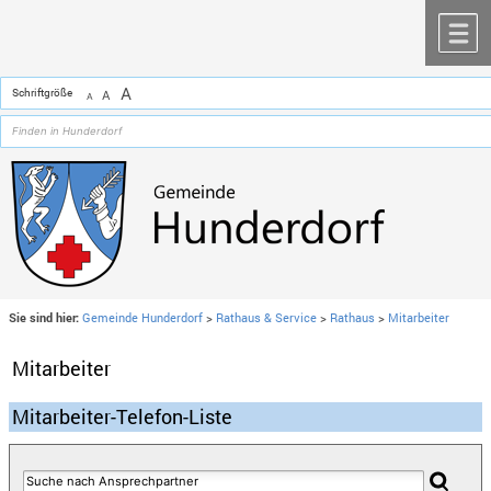
Zum Inhalt
,
zur Navigation
oder
zur Startseite
springen.
chließen
M
A
Schriftgröße
A
A
Sie sind hier:
Gemeinde Hunderdorf
>
Rathaus & Service
>
Rathaus
>
Mitarbeiter
Mitarbeiter
Mitarbeiter-Telefon-Liste