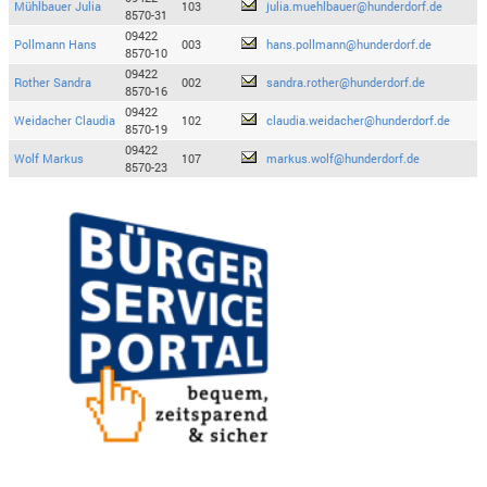
Mühlbauer Julia
103
julia.muehlbauer@hunderdorf.de
8570-31
09422
Pollmann Hans
003
hans.pollmann@hunderdorf.de
8570-10
09422
Rother Sandra
002
sandra.rother@hunderdorf.de
8570-16
09422
Weidacher Claudia
102
claudia.weidacher@hunderdorf.de
8570-19
09422
Wolf Markus
107
markus.wolf@hunderdorf.de
8570-23