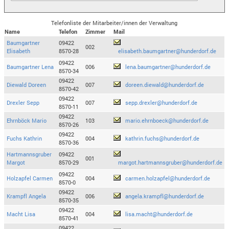
Telefonliste der Mitarbeiter/innen der Verwaltung
Name
Telefon
Zimmer
Mail
Baumgartner
09422
002
Elisabeth
8570-28
elisabeth.baumgartner@hunderdorf.de
09422
Baumgartner Lena
006
lena.baumgartner@hunderdorf.de
8570-34
09422
Diewald Doreen
007
doreen.diewald@hunderdorf.de
8570-42
09422
Drexler Sepp
007
sepp.drexler@hunderdorf.de
8570-11
09422
Ehrnböck Mario
103
mario.ehrnboeck@hunderdorf.de
8570-26
09422
Fuchs Kathrin
004
kathrin.fuchs@hunderdorf.de
8570-36
Hartmannsgruber
09422
001
Margot
8570-29
margot.hartmannsgruber@hunderdorf.de
09422
Holzapfel Carmen
004
carmen.holzapfel@hunderdorf.de
8570-0
09422
Krampfl Angela
006
angela.krampfl@hunderdorf.de
8570-35
09422
Macht Lisa
004
lisa.macht@hunderdorf.de
8570-41
09422