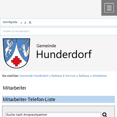
Zum Inhalt
,
zur Navigation
oder
zur Startseite
springen.
chließen
M
A
Schriftgröße
A
A
Sie sind hier:
Gemeinde Hunderdorf
>
Rathaus & Service
>
Rathaus
>
Mitarbeiter
Mitarbeiter
Mitarbeiter-Telefon-Liste