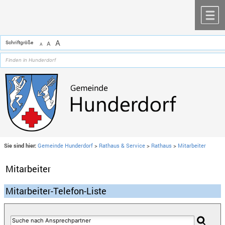
Zum Inhalt
,
zur Navigation
oder
zur Startseite
springen.
chließen
M
A
Schriftgröße
A
A
Sie sind hier:
Gemeinde Hunderdorf
>
Rathaus & Service
>
Rathaus
>
Mitarbeiter
Mitarbeiter
Mitarbeiter-Telefon-Liste