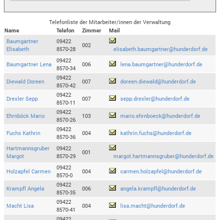
Telefonliste der Mitarbeiter/innen der Verwaltung
Name
Telefon
Zimmer
Mail
Baumgartner
09422
002
Elisabeth
8570-28
elisabeth.baumgartner@hunderdorf.de
09422
Baumgartner Lena
006
lena.baumgartner@hunderdorf.de
8570-34
09422
Diewald Doreen
007
doreen.diewald@hunderdorf.de
8570-42
09422
Drexler Sepp
007
sepp.drexler@hunderdorf.de
8570-11
09422
Ehrnböck Mario
103
mario.ehrnboeck@hunderdorf.de
8570-26
09422
Fuchs Kathrin
004
kathrin.fuchs@hunderdorf.de
8570-36
Hartmannsgruber
09422
001
Margot
8570-29
margot.hartmannsgruber@hunderdorf.de
09422
Holzapfel Carmen
004
carmen.holzapfel@hunderdorf.de
8570-0
09422
Krampfl Angela
006
angela.krampfl@hunderdorf.de
8570-35
09422
Macht Lisa
004
lisa.macht@hunderdorf.de
8570-41
09422