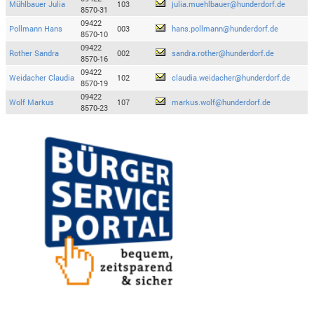
Mühlbauer Julia
103
julia.muehlbauer@hunderdorf.de
8570-31
09422
Pollmann Hans
003
hans.pollmann@hunderdorf.de
8570-10
09422
Rother Sandra
002
sandra.rother@hunderdorf.de
8570-16
09422
Weidacher Claudia
102
claudia.weidacher@hunderdorf.de
8570-19
09422
Wolf Markus
107
markus.wolf@hunderdorf.de
8570-23