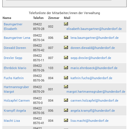
Telefonliste der Mitarbeiter/innen der Verwaltung
Name
Telefon
Zimmer
Mail
Baumgartner
09422
002
Elisabeth
8570-28
elisabeth.baumgartner@hunderdorf.de
09422
Baumgartner Lena
006
lena.baumgartner@hunderdorf.de
8570-34
09422
Diewald Doreen
007
doreen.diewald@hunderdorf.de
8570-42
09422
Drexler Sepp
007
sepp.drexler@hunderdorf.de
8570-11
09422
Ehrnböck Mario
103
mario.ehrnboeck@hunderdorf.de
8570-26
09422
Fuchs Kathrin
004
kathrin.fuchs@hunderdorf.de
8570-36
Hartmannsgruber
09422
001
Margot
8570-29
margot.hartmannsgruber@hunderdorf.de
09422
Holzapfel Carmen
004
carmen.holzapfel@hunderdorf.de
8570-0
09422
Krampfl Angela
006
angela.krampfl@hunderdorf.de
8570-35
09422
Macht Lisa
004
lisa.macht@hunderdorf.de
8570-41
09422