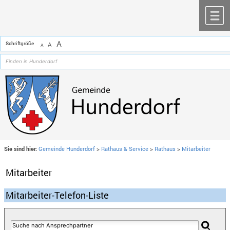
Zum Inhalt
,
zur Navigation
oder
zur Startseite
springen.
chließen
M
A
Schriftgröße
A
A
Sie sind hier:
Gemeinde Hunderdorf
>
Rathaus & Service
>
Rathaus
>
Mitarbeiter
Mitarbeiter
Mitarbeiter-Telefon-Liste