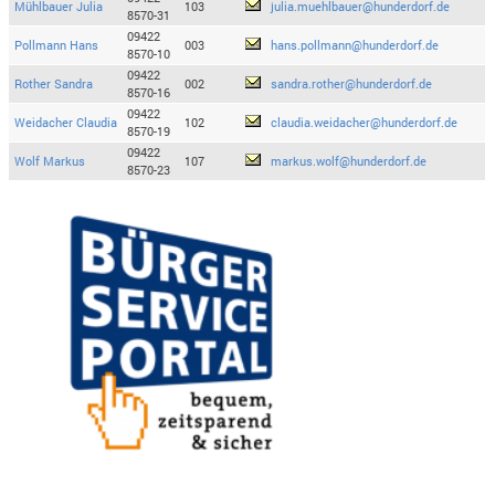
Mühlbauer Julia
103
julia.muehlbauer@hunderdorf.de
8570-31
09422
Pollmann Hans
003
hans.pollmann@hunderdorf.de
8570-10
09422
Rother Sandra
002
sandra.rother@hunderdorf.de
8570-16
09422
Weidacher Claudia
102
claudia.weidacher@hunderdorf.de
8570-19
09422
Wolf Markus
107
markus.wolf@hunderdorf.de
8570-23