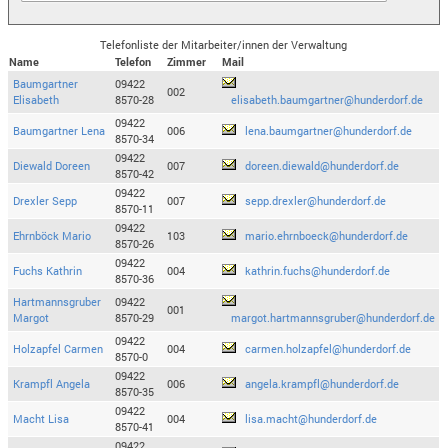
Telefonliste der Mitarbeiter/innen der Verwaltung
Name
Telefon
Zimmer
Mail
Baumgartner
09422
002
Elisabeth
8570-28
elisabeth.baumgartner@hunderdorf.de
09422
Baumgartner Lena
006
lena.baumgartner@hunderdorf.de
8570-34
09422
Diewald Doreen
007
doreen.diewald@hunderdorf.de
8570-42
09422
Drexler Sepp
007
sepp.drexler@hunderdorf.de
8570-11
09422
Ehrnböck Mario
103
mario.ehrnboeck@hunderdorf.de
8570-26
09422
Fuchs Kathrin
004
kathrin.fuchs@hunderdorf.de
8570-36
Hartmannsgruber
09422
001
Margot
8570-29
margot.hartmannsgruber@hunderdorf.de
09422
Holzapfel Carmen
004
carmen.holzapfel@hunderdorf.de
8570-0
09422
Krampfl Angela
006
angela.krampfl@hunderdorf.de
8570-35
09422
Macht Lisa
004
lisa.macht@hunderdorf.de
8570-41
09422