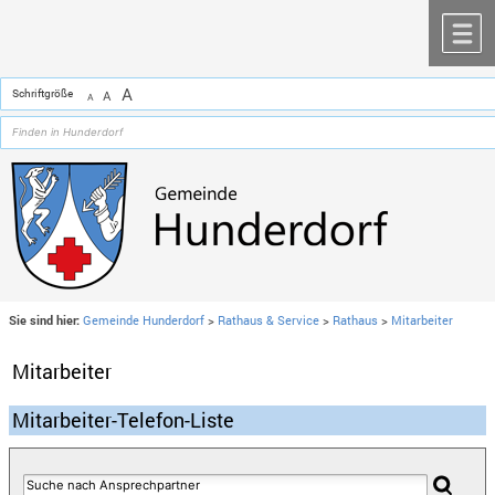
Zum Inhalt
,
zur Navigation
oder
zur Startseite
springen.
chließen
M
A
Schriftgröße
A
A
Sie sind hier:
Gemeinde Hunderdorf
>
Rathaus & Service
>
Rathaus
>
Mitarbeiter
Mitarbeiter
Mitarbeiter-Telefon-Liste