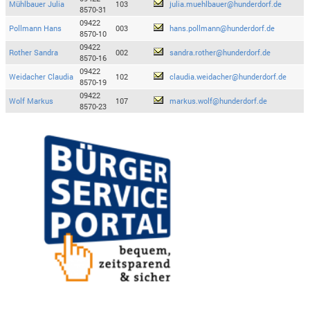
Mühlbauer Julia
103
julia.muehlbauer@hunderdorf.de
8570-31
09422
Pollmann Hans
003
hans.pollmann@hunderdorf.de
8570-10
09422
Rother Sandra
002
sandra.rother@hunderdorf.de
8570-16
09422
Weidacher Claudia
102
claudia.weidacher@hunderdorf.de
8570-19
09422
Wolf Markus
107
markus.wolf@hunderdorf.de
8570-23