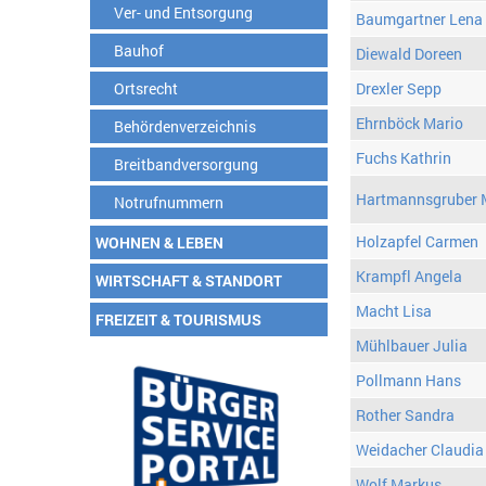
Ver- und Entsorgung
Baumgartner Lena
Bauhof
Diewald Doreen
Ortsrecht
Drexler Sepp
Ehrnböck Mario
Behördenverzeichnis
Fuchs Kathrin
Breitbandversorgung
Hartmannsgruber 
Notrufnummern
Holzapfel Carmen
WOHNEN & LEBEN
Krampfl Angela
WIRTSCHAFT & STANDORT
Macht Lisa
FREIZEIT & TOURISMUS
Mühlbauer Julia
Pollmann Hans
Rother Sandra
Weidacher Claudia
Wolf Markus