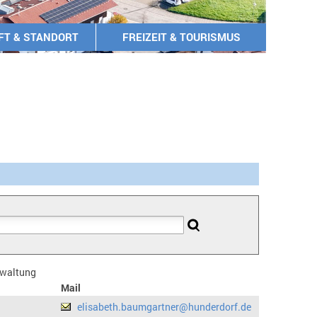
FT & STANDORT
FREIZEIT & TOURISMUS
erwaltung
Mail
elisabeth.baumgartner@hunderdorf.de