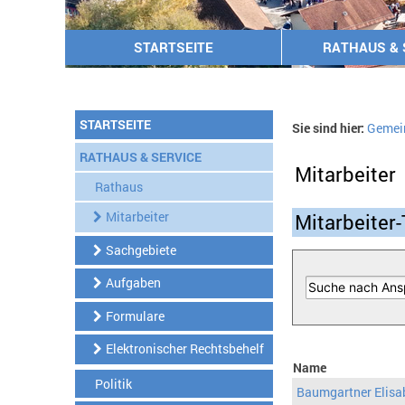
STARTSEITE
RATHAUS & 
STARTSEITE
Sie sind hier:
Gemei
RATHAUS & SERVICE
Mitarbeiter
Rathaus
Mitarbeiter
Mitarbeiter-
Sachgebiete
Aufgaben
Formulare
Elektronischer Rechtsbehelf
Name
Politik
Baumgartner Elisa