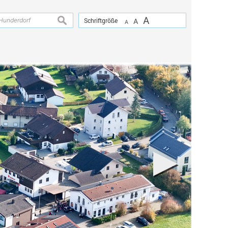
A
suchen
Schriftgröße
A
A