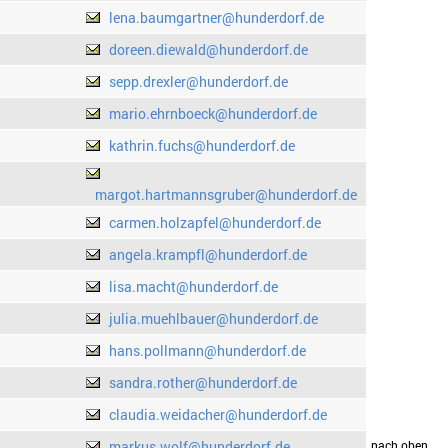
lena.baumgartner@hunderdorf.de
doreen.diewald@hunderdorf.de
sepp.drexler@hunderdorf.de
mario.ehrnboeck@hunderdorf.de
kathrin.fuchs@hunderdorf.de
margot.hartmannsgruber@hunderdorf.de
carmen.holzapfel@hunderdorf.de
angela.krampfl@hunderdorf.de
lisa.macht@hunderdorf.de
julia.muehlbauer@hunderdorf.de
hans.pollmann@hunderdorf.de
sandra.rother@hunderdorf.de
claudia.weidacher@hunderdorf.de
markus.wolf@hunderdorf.de
drucken
nach oben