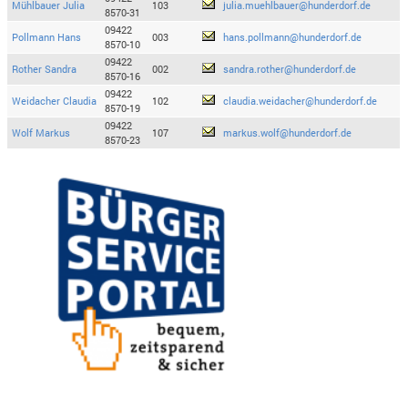
Mühlbauer Julia
103
julia.muehlbauer@hunderdorf.de
8570-31
09422
Pollmann Hans
003
hans.pollmann@hunderdorf.de
8570-10
09422
Rother Sandra
002
sandra.rother@hunderdorf.de
8570-16
09422
Weidacher Claudia
102
claudia.weidacher@hunderdorf.de
8570-19
09422
Wolf Markus
107
markus.wolf@hunderdorf.de
8570-23