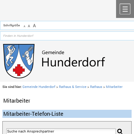
Zum Inhalt
,
zur Navigation
oder
zur Startseite
springen.
chließen
M
A
Schriftgröße
A
A
Sie sind hier:
Gemeinde Hunderdorf
>
Rathaus & Service
>
Rathaus
>
Mitarbeiter
Mitarbeiter
Mitarbeiter-Telefon-Liste