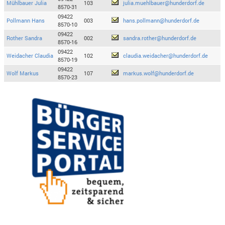
Mühlbauer Julia
103
julia.muehlbauer@hunderdorf.de
8570-31
09422
Pollmann Hans
003
hans.pollmann@hunderdorf.de
8570-10
09422
Rother Sandra
002
sandra.rother@hunderdorf.de
8570-16
09422
Weidacher Claudia
102
claudia.weidacher@hunderdorf.de
8570-19
09422
Wolf Markus
107
markus.wolf@hunderdorf.de
8570-23