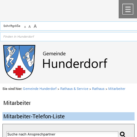
Zum Inhalt
,
zur Navigation
oder
zur Startseite
springen.
chließen
M
A
Schriftgröße
A
A
Sie sind hier:
Gemeinde Hunderdorf
>
Rathaus & Service
>
Rathaus
>
Mitarbeiter
Mitarbeiter
Mitarbeiter-Telefon-Liste