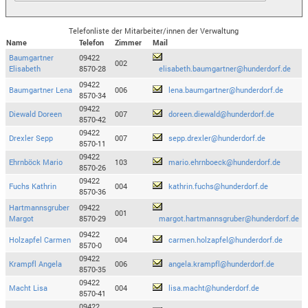
Telefonliste der Mitarbeiter/innen der Verwaltung
Name
Telefon
Zimmer
Mail
Baumgartner
09422
002
Elisabeth
8570-28
elisabeth.baumgartner@hunderdorf.de
09422
Baumgartner Lena
006
lena.baumgartner@hunderdorf.de
8570-34
09422
Diewald Doreen
007
doreen.diewald@hunderdorf.de
8570-42
09422
Drexler Sepp
007
sepp.drexler@hunderdorf.de
8570-11
09422
Ehrnböck Mario
103
mario.ehrnboeck@hunderdorf.de
8570-26
09422
Fuchs Kathrin
004
kathrin.fuchs@hunderdorf.de
8570-36
Hartmannsgruber
09422
001
Margot
8570-29
margot.hartmannsgruber@hunderdorf.de
09422
Holzapfel Carmen
004
carmen.holzapfel@hunderdorf.de
8570-0
09422
Krampfl Angela
006
angela.krampfl@hunderdorf.de
8570-35
09422
Macht Lisa
004
lisa.macht@hunderdorf.de
8570-41
09422