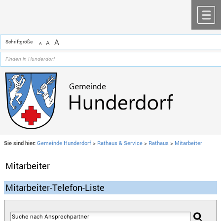
Zum Inhalt
,
zur Navigation
oder
zur Startseite
springen.
chließen
M
A
Schriftgröße
A
A
Sie sind hier:
Gemeinde Hunderdorf
>
Rathaus & Service
>
Rathaus
>
Mitarbeiter
Mitarbeiter
Mitarbeiter-Telefon-Liste