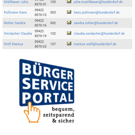
Mühlbauer Julia
103
julia.muehlbauer@hunderdorf.de
8570-31
09422
Pollmann Hans
003
hans.pollmann@hunderdorf.de
8570-10
09422
Rother Sandra
002
sandra.rother@hunderdorf.de
8570-16
09422
Weidacher Claudia
102
claudia.weidacher@hunderdorf.de
8570-19
09422
Wolf Markus
107
markus.wolf@hunderdorf.de
8570-23