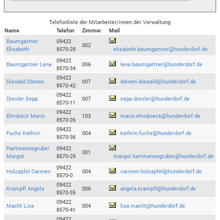
Telefonliste der Mitarbeiter/innen der Verwaltung
Name
Telefon
Zimmer
Mail
Baumgartner
09422
002
Elisabeth
8570-28
elisabeth.baumgartner@hunderdorf.de
09422
Baumgartner Lena
006
lena.baumgartner@hunderdorf.de
8570-34
09422
Diewald Doreen
007
doreen.diewald@hunderdorf.de
8570-42
09422
Drexler Sepp
007
sepp.drexler@hunderdorf.de
8570-11
09422
Ehrnböck Mario
103
mario.ehrnboeck@hunderdorf.de
8570-26
09422
Fuchs Kathrin
004
kathrin.fuchs@hunderdorf.de
8570-36
Hartmannsgruber
09422
001
Margot
8570-29
margot.hartmannsgruber@hunderdorf.de
09422
Holzapfel Carmen
004
carmen.holzapfel@hunderdorf.de
8570-0
09422
Krampfl Angela
006
angela.krampfl@hunderdorf.de
8570-35
09422
Macht Lisa
004
lisa.macht@hunderdorf.de
8570-41
09422