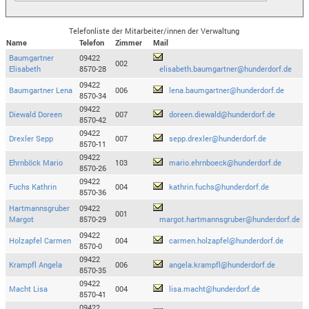
Telefonliste der Mitarbeiter/innen der Verwaltung
Name
Telefon
Zimmer
Mail
Baumgartner
09422
002
Elisabeth
8570-28
elisabeth.baumgartner@hunderdorf.de
09422
Baumgartner Lena
006
lena.baumgartner@hunderdorf.de
8570-34
09422
Diewald Doreen
007
doreen.diewald@hunderdorf.de
8570-42
09422
Drexler Sepp
007
sepp.drexler@hunderdorf.de
8570-11
09422
Ehrnböck Mario
103
mario.ehrnboeck@hunderdorf.de
8570-26
09422
Fuchs Kathrin
004
kathrin.fuchs@hunderdorf.de
8570-36
Hartmannsgruber
09422
001
Margot
8570-29
margot.hartmannsgruber@hunderdorf.de
09422
Holzapfel Carmen
004
carmen.holzapfel@hunderdorf.de
8570-0
09422
Krampfl Angela
006
angela.krampfl@hunderdorf.de
8570-35
09422
Macht Lisa
004
lisa.macht@hunderdorf.de
8570-41
09422