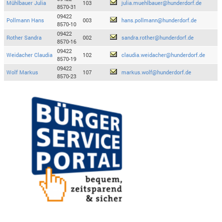
Mühlbauer Julia
103
julia.muehlbauer@hunderdorf.de
8570-31
09422
Pollmann Hans
003
hans.pollmann@hunderdorf.de
8570-10
09422
Rother Sandra
002
sandra.rother@hunderdorf.de
8570-16
09422
Weidacher Claudia
102
claudia.weidacher@hunderdorf.de
8570-19
09422
Wolf Markus
107
markus.wolf@hunderdorf.de
8570-23