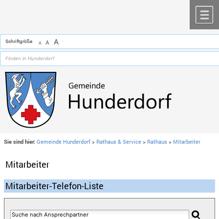
Zum Inhalt
,
zur Navigation
oder
zur Startseite
springen.
chließen
M
A
Schriftgröße
A
A
Sie sind hier:
Gemeinde Hunderdorf
>
Rathaus & Service
>
Rathaus
>
Mitarbeiter
Mitarbeiter
Mitarbeiter-Telefon-Liste