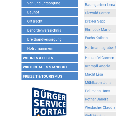
Ver- und Entsorgung
Baumgartner Lena
Bauhof
Diewald Doreen
Ortsrecht
Drexler Sepp
Ehrnböck Mario
Behördenverzeichnis
Fuchs Kathrin
Breitbandversorgung
Hartmannsgruber 
Notrufnummern
Holzapfel Carmen
WOHNEN & LEBEN
Krampfl Angela
WIRTSCHAFT & STANDORT
Macht Lisa
FREIZEIT & TOURISMUS
Mühlbauer Julia
Pollmann Hans
Rother Sandra
Weidacher Claudia
Wolf Markus