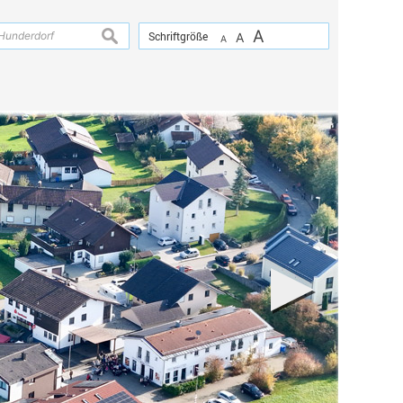
A
suchen
Schriftgröße
A
A