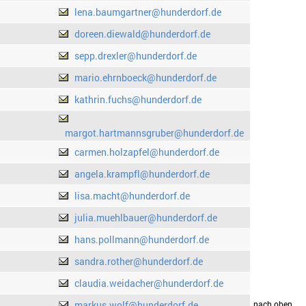
lena.baumgartner@hunderdorf.de
doreen.diewald@hunderdorf.de
sepp.drexler@hunderdorf.de
mario.ehrnboeck@hunderdorf.de
kathrin.fuchs@hunderdorf.de
margot.hartmannsgruber@hunderdorf.de
carmen.holzapfel@hunderdorf.de
angela.krampfl@hunderdorf.de
lisa.macht@hunderdorf.de
julia.muehlbauer@hunderdorf.de
hans.pollmann@hunderdorf.de
sandra.rother@hunderdorf.de
claudia.weidacher@hunderdorf.de
markus.wolf@hunderdorf.de
drucken
nach oben