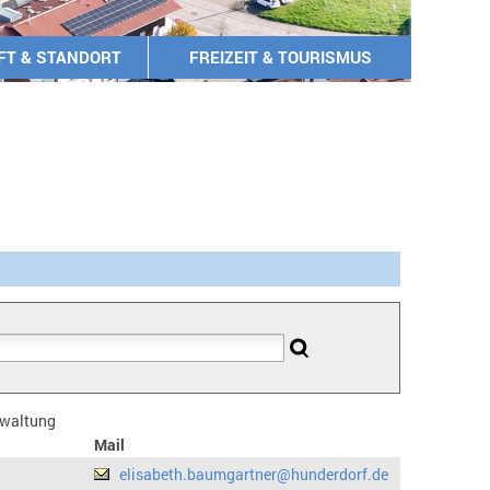
FT & STANDORT
FREIZEIT & TOURISMUS
erwaltung
Mail
elisabeth.baumgartner@hunderdorf.de