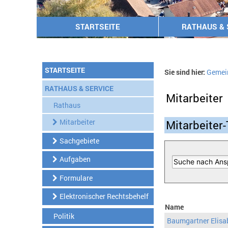
STARTSEITE
RATHAUS & 
STARTSEITE
Sie sind hier:
Gemei
RATHAUS & SERVICE
Mitarbeiter
Rathaus
Mitarbeiter
Mitarbeiter-
Sachgebiete
Aufgaben
Formulare
Elektronischer Rechtsbehelf
Name
Politik
Baumgartner Elisa