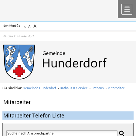
Zum Inhalt
,
zur Navigation
oder
zur Startseite
springen.
chließen
M
A
Schriftgröße
A
A
Sie sind hier:
Gemeinde Hunderdorf
>
Rathaus & Service
>
Rathaus
>
Mitarbeiter
Mitarbeiter
Mitarbeiter-Telefon-Liste