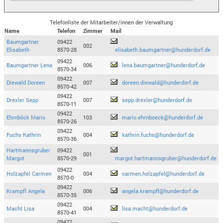
Telefonliste der Mitarbeiter/innen der Verwaltung
Name
Telefon
Zimmer
Mail
Baumgartner
09422
002
Elisabeth
8570-28
elisabeth.baumgartner@hunderdorf.de
09422
Baumgartner Lena
006
lena.baumgartner@hunderdorf.de
8570-34
09422
Diewald Doreen
007
doreen.diewald@hunderdorf.de
8570-42
09422
Drexler Sepp
007
sepp.drexler@hunderdorf.de
8570-11
09422
Ehrnböck Mario
103
mario.ehrnboeck@hunderdorf.de
8570-26
09422
Fuchs Kathrin
004
kathrin.fuchs@hunderdorf.de
8570-36
Hartmannsgruber
09422
001
Margot
8570-29
margot.hartmannsgruber@hunderdorf.de
09422
Holzapfel Carmen
004
carmen.holzapfel@hunderdorf.de
8570-0
09422
Krampfl Angela
006
angela.krampfl@hunderdorf.de
8570-35
09422
Macht Lisa
004
lisa.macht@hunderdorf.de
8570-41
09422