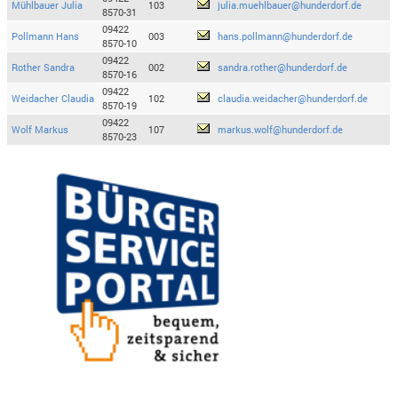
Mühlbauer Julia
103
julia.muehlbauer@hunderdorf.de
8570-31
09422
Pollmann Hans
003
hans.pollmann@hunderdorf.de
8570-10
09422
Rother Sandra
002
sandra.rother@hunderdorf.de
8570-16
09422
Weidacher Claudia
102
claudia.weidacher@hunderdorf.de
8570-19
09422
Wolf Markus
107
markus.wolf@hunderdorf.de
8570-23