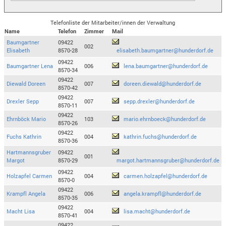
Telefonliste der Mitarbeiter/innen der Verwaltung
Name
Telefon
Zimmer
Mail
Baumgartner
09422
002
Elisabeth
8570-28
elisabeth.baumgartner@hunderdorf.de
09422
Baumgartner Lena
006
lena.baumgartner@hunderdorf.de
8570-34
09422
Diewald Doreen
007
doreen.diewald@hunderdorf.de
8570-42
09422
Drexler Sepp
007
sepp.drexler@hunderdorf.de
8570-11
09422
Ehrnböck Mario
103
mario.ehrnboeck@hunderdorf.de
8570-26
09422
Fuchs Kathrin
004
kathrin.fuchs@hunderdorf.de
8570-36
Hartmannsgruber
09422
001
Margot
8570-29
margot.hartmannsgruber@hunderdorf.de
09422
Holzapfel Carmen
004
carmen.holzapfel@hunderdorf.de
8570-0
09422
Krampfl Angela
006
angela.krampfl@hunderdorf.de
8570-35
09422
Macht Lisa
004
lisa.macht@hunderdorf.de
8570-41
09422