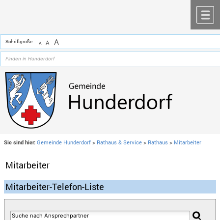
Zum Inhalt
,
zur Navigation
oder
zur Startseite
springen.
chließen
M
A
Schriftgröße
A
A
Sie sind hier:
Gemeinde Hunderdorf
>
Rathaus & Service
>
Rathaus
>
Mitarbeiter
Mitarbeiter
Mitarbeiter-Telefon-Liste