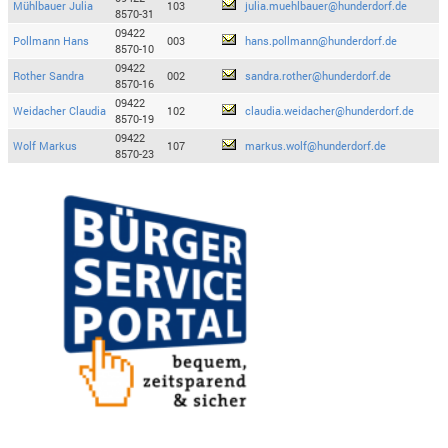
Mühlbauer Julia
103
julia.muehlbauer@hunderdorf.de
8570-31
09422
Pollmann Hans
003
hans.pollmann@hunderdorf.de
8570-10
09422
Rother Sandra
002
sandra.rother@hunderdorf.de
8570-16
09422
Weidacher Claudia
102
claudia.weidacher@hunderdorf.de
8570-19
09422
Wolf Markus
107
markus.wolf@hunderdorf.de
8570-23