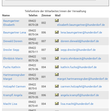
Telefonliste der Mitarbeiter/innen der Verwaltung
Name
Telefon
Zimmer
Mail
Baumgartner
09422
002
Elisabeth
8570-28
elisabeth.baumgartner@hunderdorf.de
09422
Baumgartner Lena
006
lena.baumgartner@hunderdorf.de
8570-34
09422
Diewald Doreen
007
doreen.diewald@hunderdorf.de
8570-42
09422
Drexler Sepp
007
sepp.drexler@hunderdorf.de
8570-11
09422
Ehrnböck Mario
103
mario.ehrnboeck@hunderdorf.de
8570-26
09422
Fuchs Kathrin
004
kathrin.fuchs@hunderdorf.de
8570-36
Hartmannsgruber
09422
001
Margot
8570-29
margot.hartmannsgruber@hunderdorf.de
09422
Holzapfel Carmen
004
carmen.holzapfel@hunderdorf.de
8570-0
09422
Krampfl Angela
006
angela.krampfl@hunderdorf.de
8570-35
09422
Macht Lisa
004
lisa.macht@hunderdorf.de
8570-41
09422