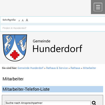
Zum Inhalt
,
zur Navigation
oder
zur Startseite
springen.
chließen
M
A
Schriftgröße
A
A
Sie sind hier:
Gemeinde Hunderdorf
>
Rathaus & Service
>
Rathaus
>
Mitarbeiter
Mitarbeiter
Mitarbeiter-Telefon-Liste