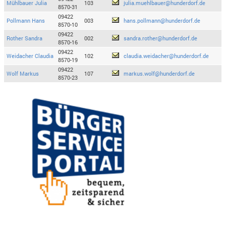
Mühlbauer Julia
103
julia.muehlbauer@hunderdorf.de
8570-31
09422
Pollmann Hans
003
hans.pollmann@hunderdorf.de
8570-10
09422
Rother Sandra
002
sandra.rother@hunderdorf.de
8570-16
09422
Weidacher Claudia
102
claudia.weidacher@hunderdorf.de
8570-19
09422
Wolf Markus
107
markus.wolf@hunderdorf.de
8570-23