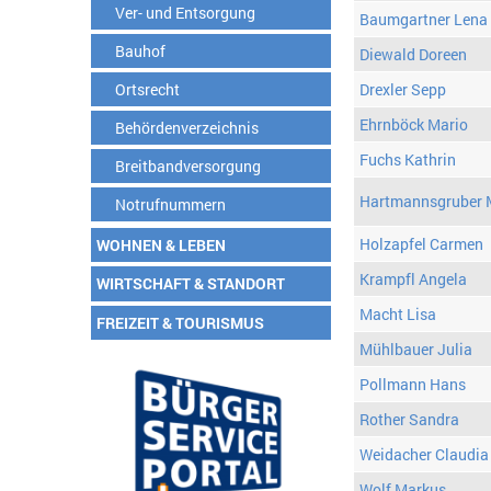
Ver- und Entsorgung
Baumgartner Lena
Bauhof
Diewald Doreen
Ortsrecht
Drexler Sepp
Ehrnböck Mario
Behördenverzeichnis
Fuchs Kathrin
Breitbandversorgung
Hartmannsgruber 
Notrufnummern
Holzapfel Carmen
WOHNEN & LEBEN
Krampfl Angela
WIRTSCHAFT & STANDORT
Macht Lisa
FREIZEIT & TOURISMUS
Mühlbauer Julia
Pollmann Hans
Rother Sandra
Weidacher Claudia
Wolf Markus