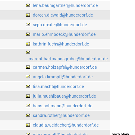
lena.baumgartner@hunderdorf.de
doreen.diewald@hunderdorf.de
sepp.drexler@hunderdorf.de
mario.ehrnboeck@hunderdorf.de
kathrin.fuchs@hunderdorf.de
margot.hartmannsgruber@hunderdorf.de
carmen.holzapfel@hunderdorf.de
angela.krampfl@hunderdorf.de
lisa.macht@hunderdorf.de
julia.muehlbauer@hunderdorf.de
hans.pollmann@hunderdorf.de
sandra.rother@hunderdorf.de
claudia.weidacher@hunderdorf.de
markus.wolf@hunderdorf.de
drucken
nach oben