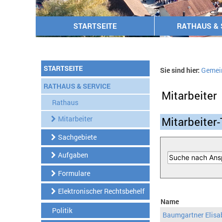
STARTSEITE
RATHAUS & 
STARTSEITE
Sie sind hier:
Gemei
RATHAUS & SERVICE
Mitarbeiter
Rathaus
Mitarbeiter
Mitarbeiter-
Sachgebiete
Aufgaben
Formulare
Elektronischer Rechtsbehelf
Name
Politik
Baumgartner Elisa