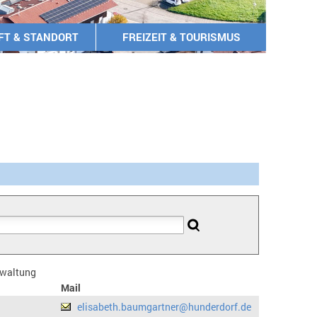
FT & STANDORT
FREIZEIT & TOURISMUS
erwaltung
Mail
elisabeth.baumgartner@hunderdorf.de