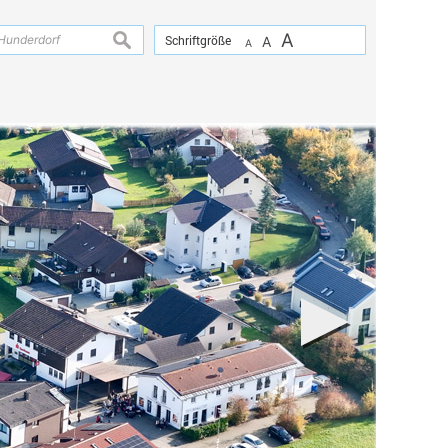
A
suchen
Schriftgröße
A
A