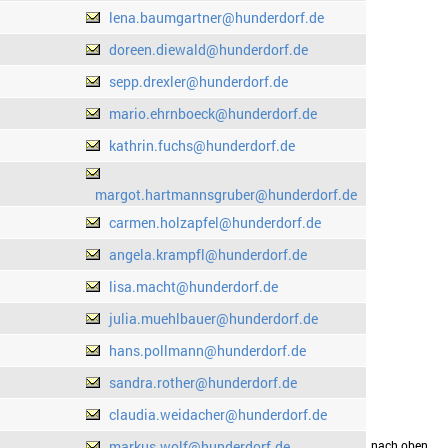
lena.baumgartner@hunderdorf.de
doreen.diewald@hunderdorf.de
sepp.drexler@hunderdorf.de
mario.ehrnboeck@hunderdorf.de
kathrin.fuchs@hunderdorf.de
margot.hartmannsgruber@hunderdorf.de
carmen.holzapfel@hunderdorf.de
angela.krampfl@hunderdorf.de
lisa.macht@hunderdorf.de
julia.muehlbauer@hunderdorf.de
hans.pollmann@hunderdorf.de
sandra.rother@hunderdorf.de
claudia.weidacher@hunderdorf.de
markus.wolf@hunderdorf.de
drucken
nach oben