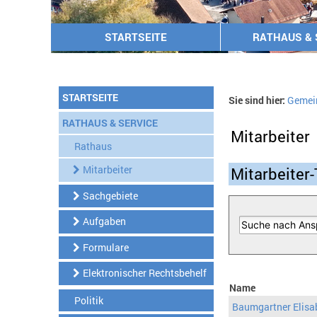
STARTSEITE
RATHAUS & 
STARTSEITE
Sie sind hier:
Gemei
RATHAUS & SERVICE
Mitarbeiter
Rathaus
Mitarbeiter
Mitarbeiter-
Sachgebiete
Aufgaben
Formulare
Elektronischer Rechtsbehelf
Name
Politik
Baumgartner Elisa