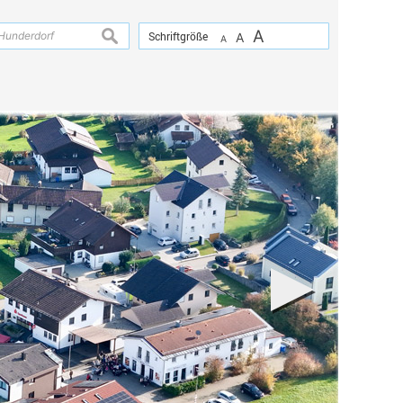
A
suchen
Schriftgröße
A
A