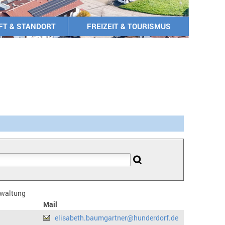
FT & STANDORT
FREIZEIT & TOURISMUS
erwaltung
Mail
elisabeth.baumgartner@hunderdorf.de