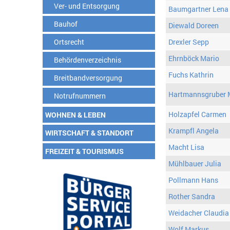
Ver- und Entsorgung
Baumgartner Lena
Bauhof
Diewald Doreen
Ortsrecht
Drexler Sepp
Ehrnböck Mario
Behördenverzeichnis
Fuchs Kathrin
Breitbandversorgung
Hartmannsgruber 
Notrufnummern
Holzapfel Carmen
WOHNEN & LEBEN
Krampfl Angela
WIRTSCHAFT & STANDORT
Macht Lisa
FREIZEIT & TOURISMUS
Mühlbauer Julia
Pollmann Hans
Rother Sandra
Weidacher Claudia
Wolf Markus