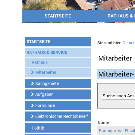
STARTSEITE
RATHAUS & 
STARTSEITE
Sie sind hier:
Gemei
RATHAUS & SERVICE
Mitarbeiter
Rathaus
Mitarbeiter
Mitarbeiter-
Sachgebiete
Aufgaben
Formulare
Elektronischer Rechtsbehelf
Name
Politik
Baumgartner Elisa