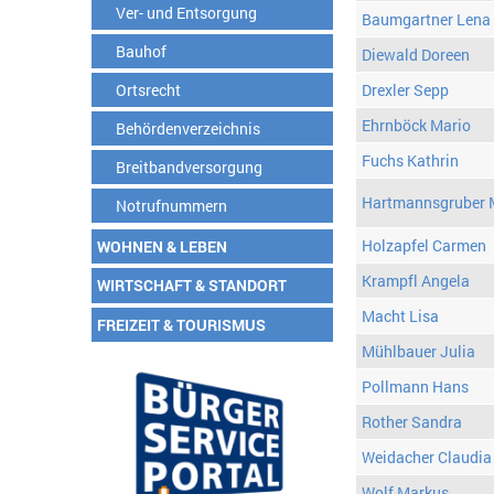
Ver- und Entsorgung
Baumgartner Lena
Bauhof
Diewald Doreen
Ortsrecht
Drexler Sepp
Ehrnböck Mario
Behördenverzeichnis
Fuchs Kathrin
Breitbandversorgung
Hartmannsgruber 
Notrufnummern
Holzapfel Carmen
WOHNEN & LEBEN
Krampfl Angela
WIRTSCHAFT & STANDORT
Macht Lisa
FREIZEIT & TOURISMUS
Mühlbauer Julia
Pollmann Hans
Rother Sandra
Weidacher Claudia
Wolf Markus