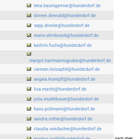
lena.baumgartner@hunderdorf.de
doreen.diewald@hunderdorf.de
sepp.drexler@hunderdorf.de
mario.ehrnboeck@hunderdorf.de
kathrin.fuchs@hunderdorf.de
margot.hartmannsgruber@hunderdorf.de
carmen.holzapfel@hunderdorf.de
angela.krampfl@hunderdorf.de
lisa.macht@hunderdorf.de
julia.muehlbauer@hunderdorf.de
hans.pollmann@hunderdorf.de
sandra.rother@hunderdorf.de
claudia.weidacher@hunderdorf.de
markus.wolf@hunderdorf.de
drucken
nach oben