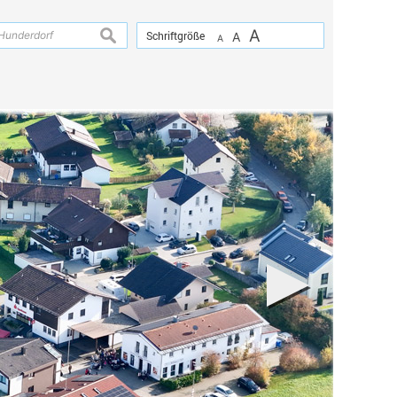
A
suchen
Schriftgröße
A
A