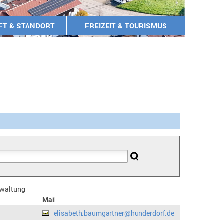
FT & STANDORT
FREIZEIT & TOURISMUS
erwaltung
Mail
elisabeth.baumgartner@hunderdorf.de