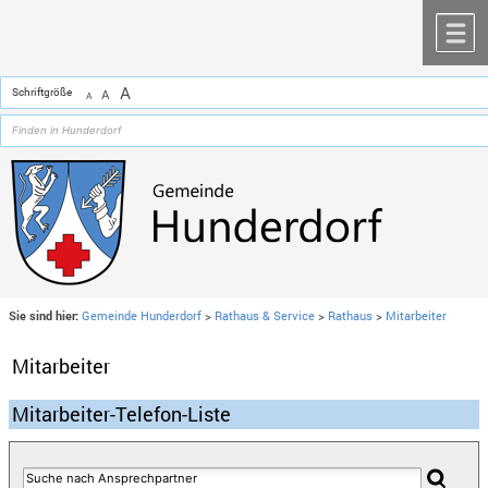
Zum Inhalt
,
zur Navigation
oder
zur Startseite
springen.
chließen
M
A
Schriftgröße
A
A
Sie sind hier:
Gemeinde Hunderdorf
>
Rathaus & Service
>
Rathaus
>
Mitarbeiter
Mitarbeiter
Mitarbeiter-Telefon-Liste