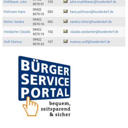
Mühlbauer Julia
103
julia.muehlbauer@hunderdorf.de
8570-31
09422
Pollmann Hans
003
hans.pollmann@hunderdorf.de
8570-10
09422
Rother Sandra
002
sandra.rother@hunderdorf.de
8570-16
09422
Weidacher Claudia
102
claudia.weidacher@hunderdorf.de
8570-19
09422
Wolf Markus
107
markus.wolf@hunderdorf.de
8570-23