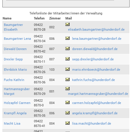
Telefonliste der Mitarbeiter/innen der Verwaltung
Name
Telefon
Zimmer
Mail
Baumgartner
09422
002
Elisabeth
8570-28
elisabeth.baumgartner@hunderdorf.de
09422
Baumgartner Lena
006
lena.baumgartner@hunderdorf.de
8570-34
09422
Diewald Doreen
007
doreen.diewald@hunderdorf.de
8570-42
09422
Drexler Sepp
007
sepp.drexler@hunderdorf.de
8570-11
09422
Ehrnböck Mario
103
mario.ehrnboeck@hunderdorf.de
8570-26
09422
Fuchs Kathrin
004
kathrin.fuchs@hunderdorf.de
8570-36
Hartmannsgruber
09422
001
Margot
8570-29
margot.hartmannsgruber@hunderdorf.de
09422
Holzapfel Carmen
004
carmen.holzapfel@hunderdorf.de
8570-0
09422
Krampfl Angela
006
angela.krampfl@hunderdorf.de
8570-35
09422
Macht Lisa
004
lisa.macht@hunderdorf.de
8570-41
09422