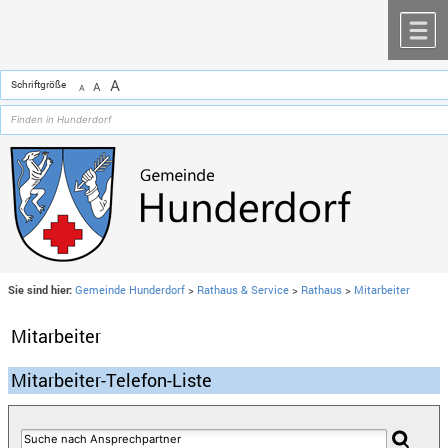
Zum Inhalt
,
zur Navigation
oder
zur Startseite
springen.
chließen
M
A
Schriftgröße
A
A
Sie sind hier:
Gemeinde Hunderdorf
>
Rathaus & Service
>
Rathaus
>
Mitarbeiter
Mitarbeiter
Mitarbeiter-Telefon-Liste