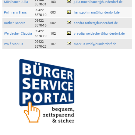
Mühlbauer Julia
103
julia.muehlbauer@hunderdorf.de
8570-31
09422
Pollmann Hans
003
hans.pollmann@hunderdorf.de
8570-10
09422
Rother Sandra
002
sandra.rother@hunderdorf.de
8570-16
09422
Weidacher Claudia
102
claudia.weidacher@hunderdorf.de
8570-19
09422
Wolf Markus
107
markus.wolf@hunderdorf.de
8570-23