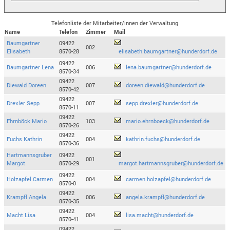
Telefonliste der Mitarbeiter/innen der Verwaltung
Name
Telefon
Zimmer
Mail
Baumgartner
09422
002
Elisabeth
8570-28
elisabeth.baumgartner@hunderdorf.de
09422
Baumgartner Lena
006
lena.baumgartner@hunderdorf.de
8570-34
09422
Diewald Doreen
007
doreen.diewald@hunderdorf.de
8570-42
09422
Drexler Sepp
007
sepp.drexler@hunderdorf.de
8570-11
09422
Ehrnböck Mario
103
mario.ehrnboeck@hunderdorf.de
8570-26
09422
Fuchs Kathrin
004
kathrin.fuchs@hunderdorf.de
8570-36
Hartmannsgruber
09422
001
Margot
8570-29
margot.hartmannsgruber@hunderdorf.de
09422
Holzapfel Carmen
004
carmen.holzapfel@hunderdorf.de
8570-0
09422
Krampfl Angela
006
angela.krampfl@hunderdorf.de
8570-35
09422
Macht Lisa
004
lisa.macht@hunderdorf.de
8570-41
09422