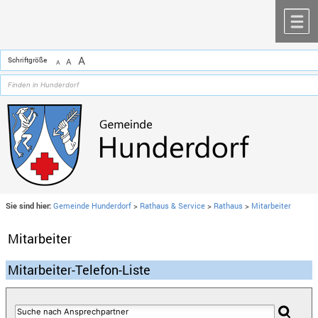
Zum Inhalt
,
zur Navigation
oder
zur Startseite
springen.
chließen
M
A
Schriftgröße
A
A
Sie sind hier:
Gemeinde Hunderdorf
>
Rathaus & Service
>
Rathaus
>
Mitarbeiter
Mitarbeiter
Mitarbeiter-Telefon-Liste