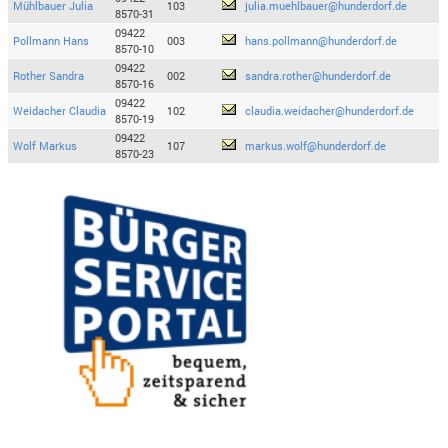
Mühlbauer Julia
103
julia.muehlbauer@hunderdorf.de
8570-31
09422
Pollmann Hans
003
hans.pollmann@hunderdorf.de
8570-10
09422
Rother Sandra
002
sandra.rother@hunderdorf.de
8570-16
09422
Weidacher Claudia
102
claudia.weidacher@hunderdorf.de
8570-19
09422
Wolf Markus
107
markus.wolf@hunderdorf.de
8570-23