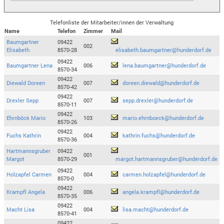
Telefonliste der Mitarbeiter/innen der Verwaltung
Name
Telefon
Zimmer
Mail
Baumgartner
09422
002
Elisabeth
8570-28
elisabeth.baumgartner@hunderdorf.de
09422
Baumgartner Lena
006
lena.baumgartner@hunderdorf.de
8570-34
09422
Diewald Doreen
007
doreen.diewald@hunderdorf.de
8570-42
09422
Drexler Sepp
007
sepp.drexler@hunderdorf.de
8570-11
09422
Ehrnböck Mario
103
mario.ehrnboeck@hunderdorf.de
8570-26
09422
Fuchs Kathrin
004
kathrin.fuchs@hunderdorf.de
8570-36
Hartmannsgruber
09422
001
Margot
8570-29
margot.hartmannsgruber@hunderdorf.de
09422
Holzapfel Carmen
004
carmen.holzapfel@hunderdorf.de
8570-0
09422
Krampfl Angela
006
angela.krampfl@hunderdorf.de
8570-35
09422
Macht Lisa
004
lisa.macht@hunderdorf.de
8570-41
09422