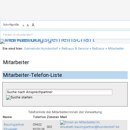
Zum Inhalt
,
zur Navigation
oder
zur Startseite
springen.
A
Schriftgröße
A
A
Sie sind hier:
Gemeinde Hunderdorf
>
Rathaus & Service
>
Rathaus
>
Mitarbeiter
Mitarbeiter
Mitarbeiter-Telefon-Liste
Telefonliste der Mitarbeiter/innen der Verwaltung
Name
Telefon
Zimmer
Mail
Baumgartner
09422
002
Elisabeth
8570-28