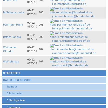
Macht Lisa
004
8570-41
lisa.macht@hunderdorf.de
09422
Mühlbauer Julia
103
8570-31
julia.muehlbauer@hunderdorf.de
09422
Pollmann Hans
003
8570-10
hans.pollmann@hunderdorf.de
09422
Rother Sandra
002
8570-16
sandra.rother@hunderdorf.de
Weidacher
09422
102
Claudia
8570-19
claudia.weidacher@hunderdorf.de
09422
Wolf Markus
107
8570-23
markus.wolf@hunderdorf.de
STARTSEITE
RATHAUS & SERVICE
Rathaus
Mitarbeiter
Sachgebiete
Aufgaben