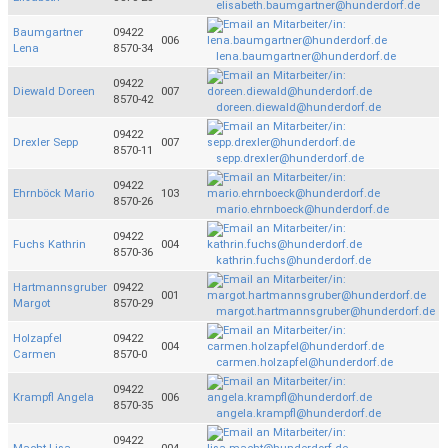
elisabeth.baumgartner@hunderdorf.de
Baumgartner
09422
006
Lena
8570-34
lena.baumgartner@hunderdorf.de
09422
Diewald Doreen
007
8570-42
doreen.diewald@hunderdorf.de
09422
Drexler Sepp
007
8570-11
sepp.drexler@hunderdorf.de
09422
Ehrnböck Mario
103
8570-26
mario.ehrnboeck@hunderdorf.de
09422
Fuchs Kathrin
004
8570-36
kathrin.fuchs@hunderdorf.de
Hartmannsgruber
09422
001
Margot
8570-29
margot.hartmannsgruber@hunderdorf.de
Holzapfel
09422
004
Carmen
8570-0
carmen.holzapfel@hunderdorf.de
09422
Krampfl Angela
006
8570-35
angela.krampfl@hunderdorf.de
09422