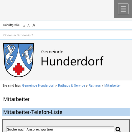
Zum Inhalt
,
zur Navigation
oder
zur Startseite
springen.
chließen
M
A
Schriftgröße
A
A
Sie sind hier:
Gemeinde Hunderdorf
>
Rathaus & Service
>
Rathaus
>
Mitarbeiter
Mitarbeiter
Mitarbeiter-Telefon-Liste