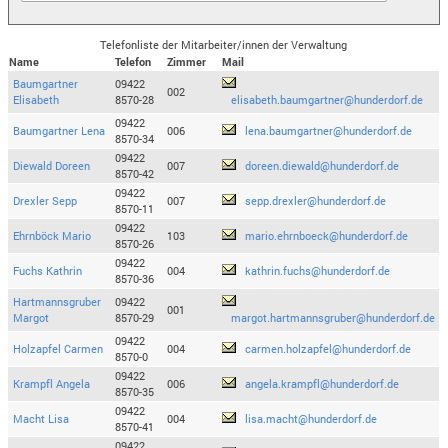
Telefonliste der Mitarbeiter/innen der Verwaltung
Name
Telefon
Zimmer
Mail
Baumgartner
09422
002
Elisabeth
8570-28
elisabeth.baumgartner@hunderdorf.de
09422
Baumgartner Lena
006
lena.baumgartner@hunderdorf.de
8570-34
09422
Diewald Doreen
007
doreen.diewald@hunderdorf.de
8570-42
09422
Drexler Sepp
007
sepp.drexler@hunderdorf.de
8570-11
09422
Ehrnböck Mario
103
mario.ehrnboeck@hunderdorf.de
8570-26
09422
Fuchs Kathrin
004
kathrin.fuchs@hunderdorf.de
8570-36
Hartmannsgruber
09422
001
Margot
8570-29
margot.hartmannsgruber@hunderdorf.de
09422
Holzapfel Carmen
004
carmen.holzapfel@hunderdorf.de
8570-0
09422
Krampfl Angela
006
angela.krampfl@hunderdorf.de
8570-35
09422
Macht Lisa
004
lisa.macht@hunderdorf.de
8570-41
09422