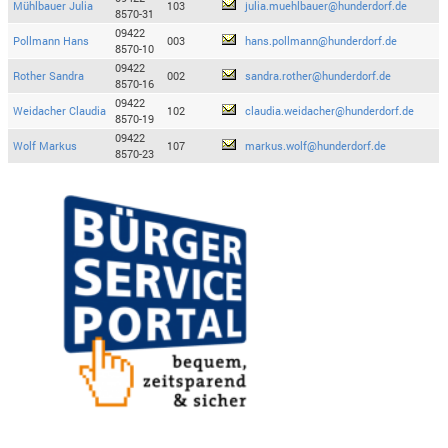
Mühlbauer Julia
103
julia.muehlbauer@hunderdorf.de
8570-31
09422
Pollmann Hans
003
hans.pollmann@hunderdorf.de
8570-10
09422
Rother Sandra
002
sandra.rother@hunderdorf.de
8570-16
09422
Weidacher Claudia
102
claudia.weidacher@hunderdorf.de
8570-19
09422
Wolf Markus
107
markus.wolf@hunderdorf.de
8570-23