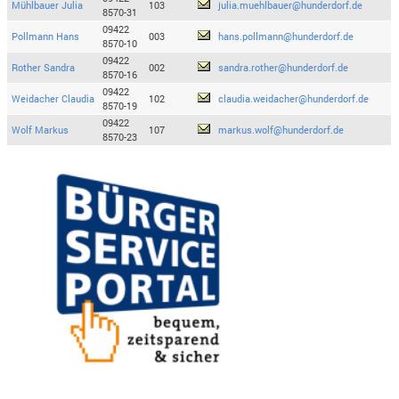
Mühlbauer Julia
103
julia.muehlbauer@hunderdorf.de
8570-31
09422
Pollmann Hans
003
hans.pollmann@hunderdorf.de
8570-10
09422
Rother Sandra
002
sandra.rother@hunderdorf.de
8570-16
09422
Weidacher Claudia
102
claudia.weidacher@hunderdorf.de
8570-19
09422
Wolf Markus
107
markus.wolf@hunderdorf.de
8570-23