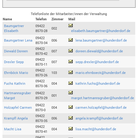
Telefonliste der Mitarbeiter/innen der Verwaltung
Name
Telefon
Zimmer
Mail
Baumgartner
09422
002
Elisabeth
8570-28
elisabeth.baumgartner@hunderdorf.de
09422
Baumgartner Lena
006
lena.baumgartner@hunderdorf.de
8570-34
09422
Diewald Doreen
007
doreen.diewald@hunderdorf.de
8570-42
09422
Drexler Sepp
007
sepp.drexler@hunderdorf.de
8570-11
09422
Ehrnböck Mario
103
mario.ehrnboeck@hunderdorf.de
8570-26
09422
Fuchs Kathrin
004
kathrin.fuchs@hunderdorf.de
8570-36
Hartmannsgruber
09422
001
Margot
8570-29
margot.hartmannsgruber@hunderdorf.de
09422
Holzapfel Carmen
004
carmen.holzapfel@hunderdorf.de
8570-0
09422
Krampfl Angela
006
angela.krampfl@hunderdorf.de
8570-35
09422
Macht Lisa
004
lisa.macht@hunderdorf.de
8570-41
09422