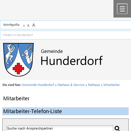
Zum Inhalt
,
zur Navigation
oder
zur Startseite
springen.
chließen
M
A
Schriftgröße
A
A
Sie sind hier:
Gemeinde Hunderdorf
>
Rathaus & Service
>
Rathaus
>
Mitarbeiter
Mitarbeiter
Mitarbeiter-Telefon-Liste